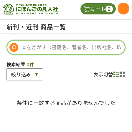
0
カート
日本語の教科書
新刊・近刊 商品一覧
視聴覚・補助教材
辞典
検索結果
0件
絞り込み
表示切替
教師用参考書
条件に一致する商品がありませんでした
新規
ご利