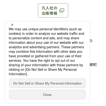
凡人社の
出版情報
〒102-0093 東京都千代田区平河町 1-3-13 8F
TEL：03-3263-3959／FAX：03-3263-3116
〒102-0093 東京都千代田区平河町1-3-
13 8F［
アクセス
］
麹町店
TEL：03-3239-8673／FAX：03-3263-
3116
〒541-0056 大阪府大阪市中央区久太郎町
4-2-10
大阪店
大西ビルディング 1階［
アクセス
］
TEL：06-4256-2684／FAX：03-6733-
7887
凡人社の本を見る
© Bonjinsha Co., LTD. All Rights Reserved.
凡人社が出版した本を見る