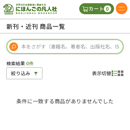
0
カート
日本語の教科書
新刊・近刊 商品一覧
視聴覚・補助教材
辞典
検索結果
0件
絞り込み
表示切替
教師用参考書
条件に一致する商品がありませんでした
新規
ご利