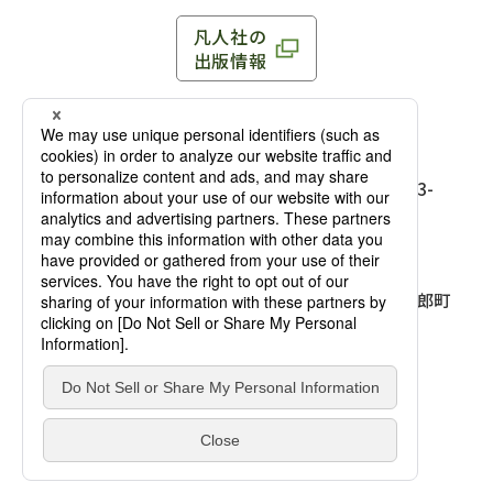
凡人社の
出版情報
〒102-0093 東京都千代田区平河町 1-3-13 8F
TEL：03-3263-3959／FAX：03-3263-3116
〒102-0093 東京都千代田区平河町1-3-
13 8F［
アクセス
］
麹町店
TEL：03-3239-8673／FAX：03-3263-
3116
〒541-0056 大阪府大阪市中央区久太郎町
4-2-10
大阪店
大西ビルディング 1階［
アクセス
］
TEL：06-4256-2684／FAX：03-6733-
7887
凡人社の本を見る
© Bonjinsha Co., LTD. All Rights Reserved.
凡人社が出版した本を見る