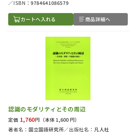
ISBN：
9784641086579
カートへ入れる
商品詳細へ
認識のモダリティとその周辺
1,760
定価
円
（本体 1,600 円）
著者名：
国立国語研究所
出版社名：
凡人社