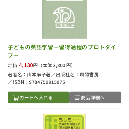
子どもの英語学習－習得過程のプロトタイ
プ－
4,180
定価
円
（本体 3,800 円）
著者名：
山本麻子著
出版社名：
風間書房
ISBN：
9784759915075
カートへ入れる
商品詳細へ