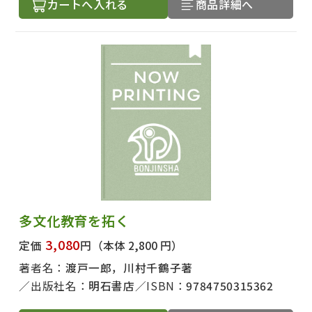
カートへ入れる
商品詳細へ
多文化教育を拓く
3,080
定価
円
（本体 2,800 円）
著者名：
渡戸一郎，川村千鶴子著
出版社名：
明石書店
ISBN：
9784750315362