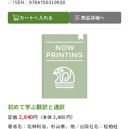
ISBN：
9784750310930
カートへ入れる
商品詳細へ
初めて学ぶ翻訳と通訳
2,640
定価
円
（本体 2,400 円）
著者名：
北林利治，杉山泰，他
出版社名：
松柏社