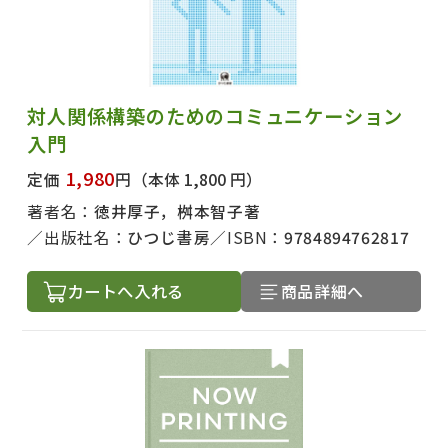
対人関係構築のためのコミュニケーション
入門
1,980
定価
円
（本体 1,800 円）
著者名：
徳井厚子，桝本智子著
出版社名：
ひつじ書房
ISBN：
9784894762817
カートへ入れる
商品詳細へ