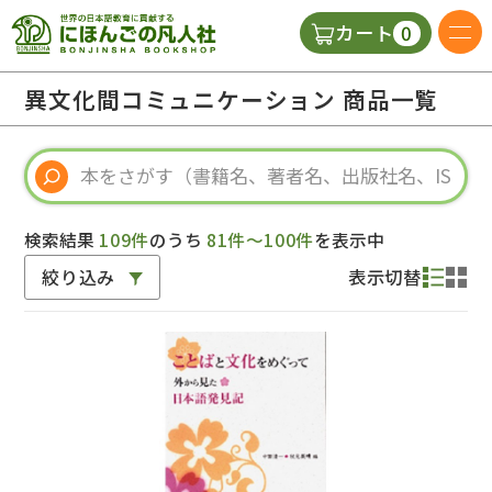
0
カート
日本語の教科書
異文化間コミュニケーション 商品一覧
視聴覚・補助教材
辞典
検索結果
109件
のうち
81件～100件
を表示中
絞り込み
表示切替
教師用参考書
新規
ご利