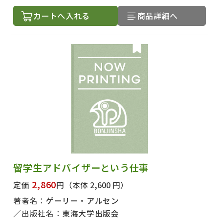
カートへ入れる
商品詳細へ
出版社名で絞り込む
留学生アドバイザーという仕事
著者名で絞り込む
2,860
定価
円
（本体 2,600 円）
著者名：
ゲーリー・アルセン
出版社名：
東海大学出版会