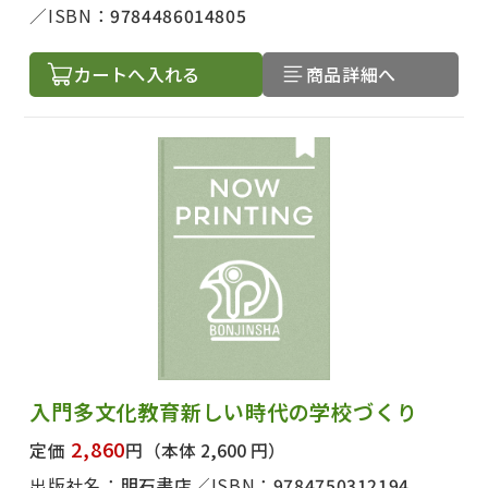
絞り込む
ISBN：
9784486014805
カートへ入れる
商品詳細へ
入門多文化教育新しい時代の学校づくり
2,860
定価
円
（本体 2,600 円）
出版社名：
明石書店
ISBN：
9784750312194