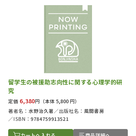
留学生の被援助志向性に関する心理学的研
究
6,380
定価
円
（本体 5,800 円）
著者名：
水野治久著
出版社名：
風間書房
ISBN：
9784759913521
カートへ入れる
商品詳細へ