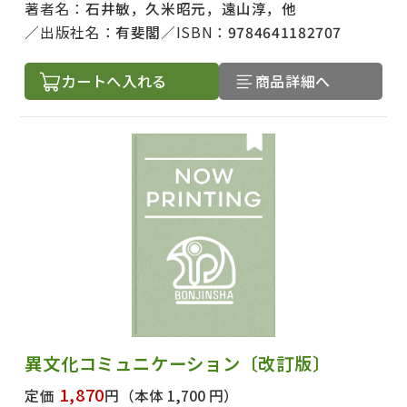
著者名：
石井敏，久米昭元，遠山淳，他
出版社名：
有斐閣
ISBN：
9784641182707
カートへ入れる
商品詳細へ
異文化コミュニケーション〔改訂版〕
1,870
定価
円
（本体 1,700 円）