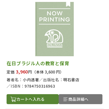
在日ブラジル人の教育と保育
3,960
定価
円
（本体 3,600 円）
著者名：
小内透著
出版社名：
明石書店
ISBN：
9784750316963
カートへ入れる
商品詳細へ