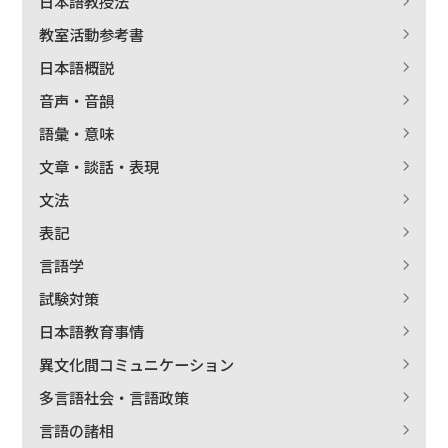
日本語教授法
教室活動参考書
日本語概説
音声・音韻
語彙・意味
文章・談話・表現
文法
表記
言語学
試験対策
日本語教育事情
異文化間コミュニケーション
多言語社会・言語政策
言語の諸相