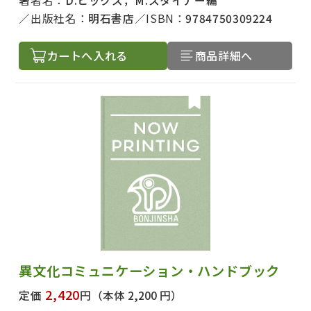
著者名：
D.ヒックス，M.スタイナー編
出版社名：
明石書店
ISBN：
9784750309224
カートへ入れる
商品詳細へ
異文化コミュニケーション・ハンドブック
2,420
定価
円
（本体 2,200 円）