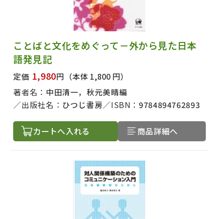
ことばと文化をめぐって－外から見た日本
語発見記
1,980
定価
円
（本体 1,800 円）
著者名：
中田清一，秋元美晴編
出版社名：
ひつじ書房
ISBN：
9784894762893
カートへ入れる
商品詳細へ