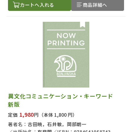
カートへ入れる
商品詳細へ
異文化コミュニケーション・キーワード
新版
1,980
定価
円
（本体 1,800 円）
著者名：
古田暁，石井敏，岡部朗一
出版社名：
有斐閣
ISBN：
9784641058743