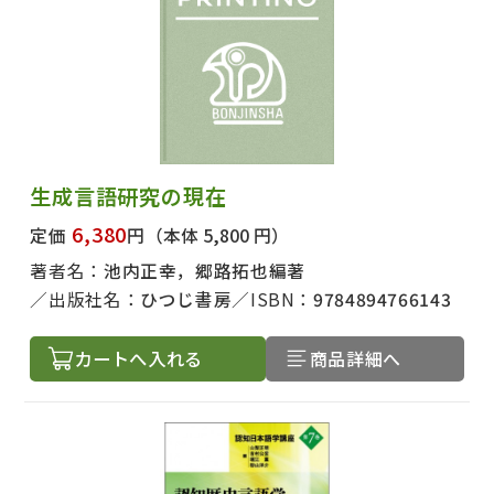
生成言語研究の現在
6,380
定価
円
（本体 5,800 円）
著者名：
池内正幸，郷路拓也編著
出版社名：
ひつじ書房
ISBN：
9784894766143
カートへ入れる
商品詳細へ