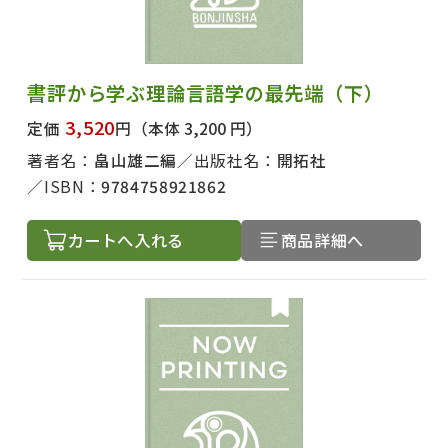
書評から学ぶ理論言語学の最先端（下）
3,520
定価
円
（本体 3,200 円）
著者名：
畠山雄二編
出版社名：
開拓社
ISBN：
9784758921862
カートへ入れる
商品詳細へ