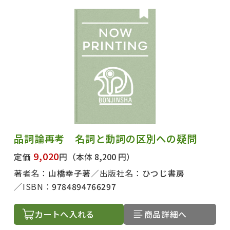
品詞論再考 名詞と動詞の区別への疑問
9,020
定価
円
（本体 8,200 円）
著者名：
山橋幸子著
出版社名：
ひつじ書房
ISBN：
9784894766297
カートへ入れる
商品詳細へ