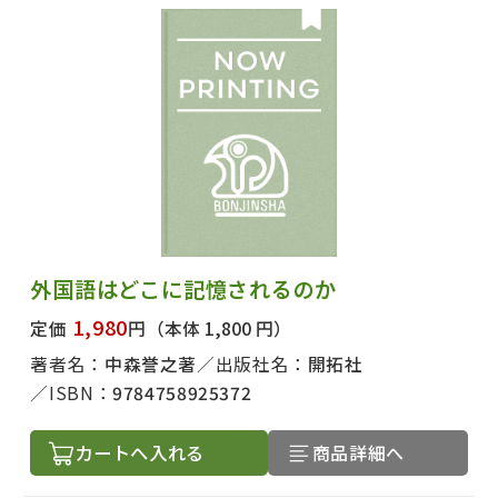
外国語はどこに記憶されるのか
1,980
定価
円
（本体 1,800 円）
著者名：
中森誉之著
出版社名：
開拓社
ISBN：
9784758925372
カートへ入れる
商品詳細へ