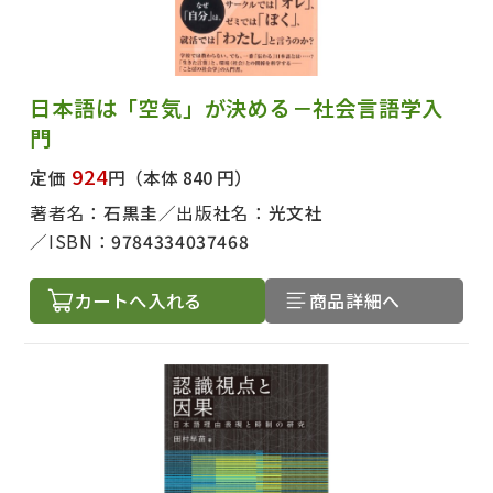
日本語は「空気」が決める－社会言語学入
門
924
定価
円
（本体 840 円）
著者名：
石黒圭
出版社名：
光文社
ISBN：
9784334037468
カートへ入れる
商品詳細へ