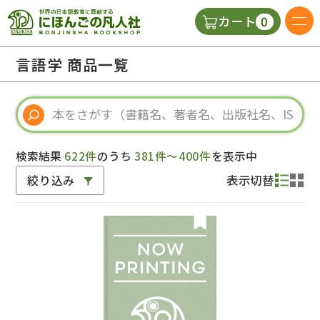
0
カート
日本語の教科書
言語学 商品一覧
視聴覚・補助教材
辞典
検索結果
622件
のうち
381件～400件
を表示中
絞り込み
表示切替
教師用参考書
新規
ご利