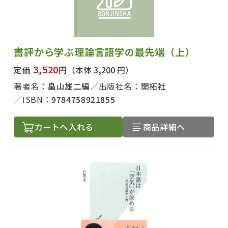
書評から学ぶ理論言語学の最先端（上）
3,520
定価
円
（本体 3,200 円）
著者名：
畠山雄二編
出版社名：
開拓社
ISBN：
9784758921855
カートへ入れる
商品詳細へ