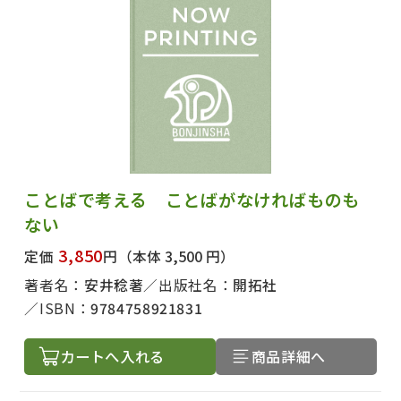
出版社名で絞り込む
ことばで考える ことばがなければものも
ない
3,850
定価
円
（本体 3,500 円）
著者名で絞り込む
著者名：
安井稔著
出版社名：
開拓社
ISBN：
9784758921831
カートへ入れる
商品詳細へ
絞り込む