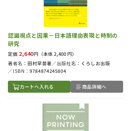
認識視点と因果－日本語理由表現と時制の
研究
2,640
定価
円
（本体 2,400 円）
著者名：
田村早苗著
出版社名：
くろしお出版
ISBN：
9784874245804
カートへ入れる
商品詳細へ