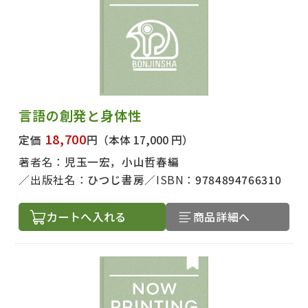
言語の創発と身体性
18,700
定価
円
（本体 17,000 円）
著者名：
児玉一宏，小山哲春編
出版社名：
ひつじ書房
ISBN：
9784894766310
カートへ入れる
商品詳細へ