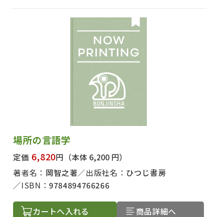
場所の言語学
6,820
定価
円
（本体 6,200 円）
著者名：
岡智之著
出版社名：
ひつじ書房
ISBN：
9784894766266
カートへ入れる
商品詳細へ