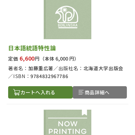
日本語統語特性論
6,600
定価
円
（本体 6,000 円）
著者名：
加藤重広著
出版社名：
北海道大学出版会
ISBN：
9784832967786
カートへ入れる
商品詳細へ