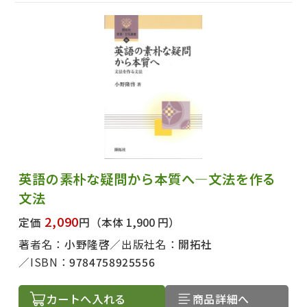
英語の素朴な疑問から本質へ―文法を作る
文法
2,090
定価
円
（本体 1,900 円）
著者名：
小野隆啓
出版社名：
開拓社
ISBN：
9784758925556
カートへ入れる
商品詳細へ