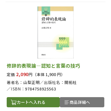
修辞的表現論―認知と言葉の技巧
2,090
定価
円
（本体 1,900 円）
著者名：
山梨正明
出版社名：
開拓社
ISBN：
9784758925563
カートへ入れる
商品詳細へ