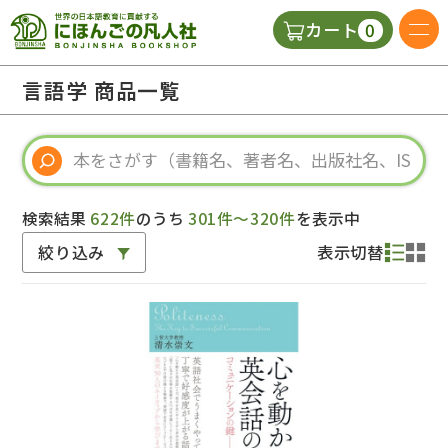
0
カート
日本語の教科書
言語学 商品一覧
視聴覚・補助教材
辞典
検索結果
622件
のうち
301件～320件
を表示中
絞り込み
表示切替
教師用参考書
新規
ご利