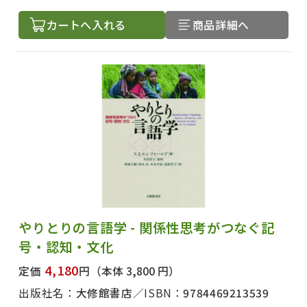
カートへ入れる
商品詳細へ
やりとりの言語学 - 関係性思考がつなぐ記
号・認知・文化
4,180
定価
円
（本体 3,800 円）
出版社名：
大修館書店
ISBN：
9784469213539