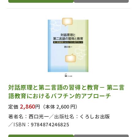
対話原理と第二言語の習得と教育－ 第二言
語教育におけるバフチン的アプローチ
2,860
定価
円
（本体 2,600 円）
著者名：
西口光一
出版社名：
くろしお出版
ISBN：
9784874246825