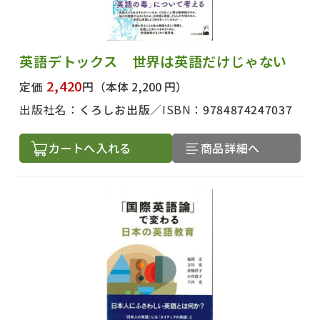
英語デトックス 世界は英語だけじゃない
2,420
定価
円
（本体 2,200 円）
出版社名：
くろしお出版
ISBN：
9784874247037
カートへ入れる
商品詳細へ