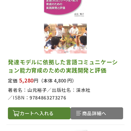
発達モデルに依拠した言語コミュニケーシ
ョン能力育成のための実践開発と評価
5,280
定価
円
（本体 4,800 円）
著者名：
山元裕子
出版社名：
渓水社
ISBN：
9784863273276
カートへ入れる
商品詳細へ