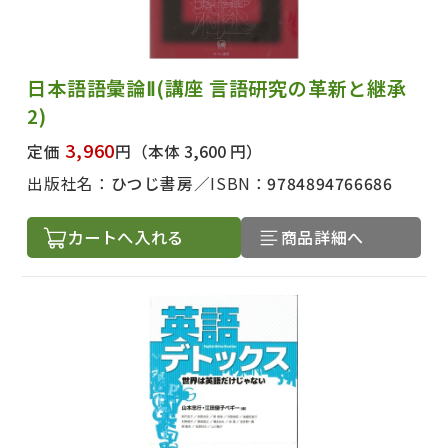
日本語語彙論Ⅱ(講座 言語研究の革新と継承
2)
3,960
定価
円
（本体 3,600 円）
出版社名：
ひつじ書房
ISBN：
9784894766686
カートへ入れる
商品詳細へ