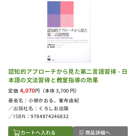
認知的アプローチから見た第二言語習得 - 日
本語の文法習得と教室指導の効果
4,070
定価
円
（本体 3,700 円）
著者名：
小柳かおる、峯布由紀
出版社名：
くろしお出版
ISBN：
9784874246832
カートへ入れる
商品詳細へ