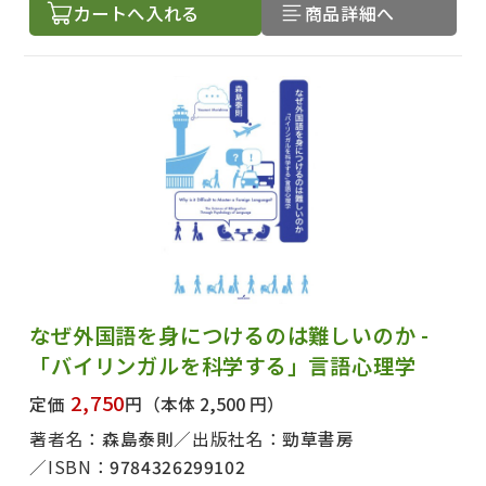
カートへ入れる
商品詳細へ
出版社名で絞り込む
著者名で絞り込む
なぜ外国語を身につけるのは難しいのか -
「バイリンガルを科学する」言語心理学
2,750
定価
円
（本体 2,500 円）
絞り込む
著者名：
森島泰則
出版社名：
勁草書房
ISBN：
9784326299102