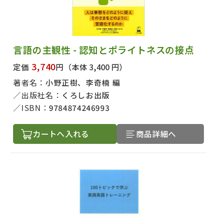
言語の主観性 - 認知とポライトネスの接点
3,740
定価
円
（本体 3,400 円）
著者名：
小野正樹、李奇楠 編
出版社名：
くろしお出版
ISBN：
9784874246993
カートへ入れる
商品詳細へ