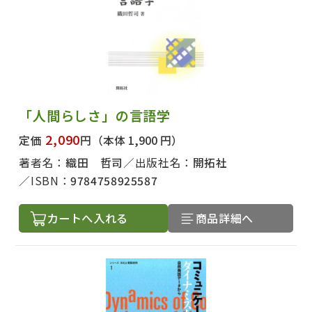
「人間らしさ」の言語学
2,090
定価
円
（本体 1,900 円）
著者名：
織田 哲司
出版社名：
開拓社
ISBN：
9784758925587
カートへ入れる
商品詳細へ