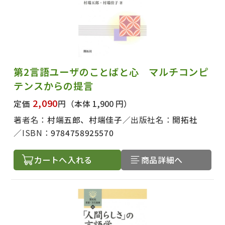
第2言語ユーザのことばと心 マルチコンピ
テンスからの提言
2,090
定価
円
（本体 1,900 円）
著者名：
村端五郎、村端佳子
出版社名：
開拓社
ISBN：
9784758925570
カートへ入れる
商品詳細へ