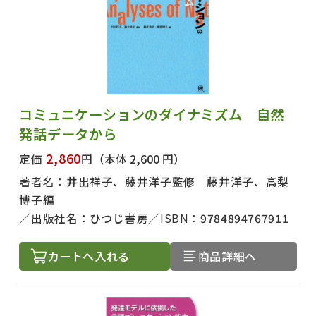
コミュニケーションのダイナミズム 自然
発話データから
2,860
定価
円
（本体 2,600 円）
著者名：
井出祥子、藤井洋子監修 藤井洋子、高梨
博子編
出版社名：
ひつじ書房
ISBN：
9784894767911
カートへ入れる
商品詳細へ