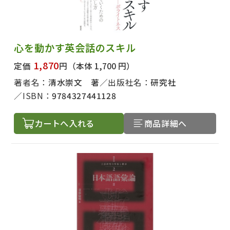
心を動かす英会話のスキル
1,870
定価
円
（本体 1,700 円）
著者名：
清水崇文 著
出版社名：
研究社
ISBN：
9784327441128
カートへ入れる
商品詳細へ