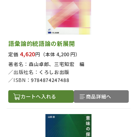
語彙論的統語論の新展開
4,620
定価
円
（本体 4,200 円）
著者名：
森山卓郎、三宅知宏 編
出版社名：
くろしお出版
ISBN：
9784874247488
カートへ入れる
商品詳細へ