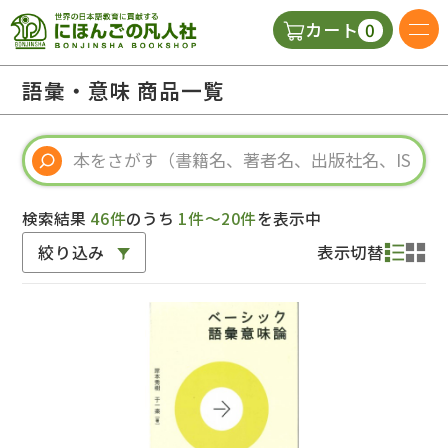
0
カート
日本語の教科書
語彙・意味 商品一覧
視聴覚・補助教材
辞典
検索結果
46件
のうち
1件～20件
を表示中
絞り込み
表示切替
教師用参考書
新規
ご利