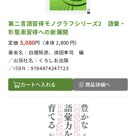
第二言語習得モノグラフシリーズ2 語彙・
形態素習得への新展開
3,080
定価
円
（本体 2,800 円）
著者名：
白畑知彦、須田孝司 編
出版社名：
くろしお出版
ISBN：
9784874247723
カートへ入れる
商品詳細へ