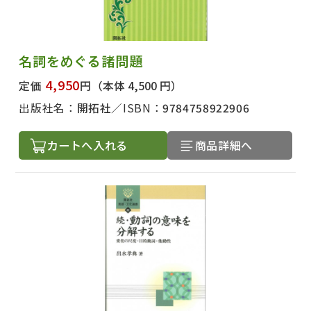
名詞をめぐる諸問題
4,950
定価
円
（本体 4,500 円）
出版社名：
開拓社
ISBN：
9784758922906
カートへ入れる
商品詳細へ