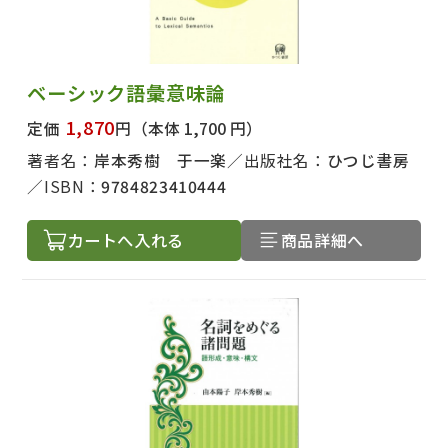
ベーシック語彙意味論
1,870
定価
円
（本体 1,700 円）
著者名：
岸本秀樹 于一楽
出版社名：
ひつじ書房
ISBN：
9784823410444
カートへ入れる
商品詳細へ