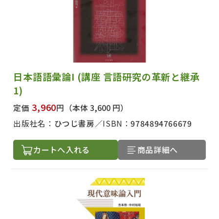
日本語語彙論I (講座 言語研究の革新と継承
1)
3,960
定価
円
（本体 3,600 円）
出版社名：
ひつじ書房
ISBN：
9784894766679
カートへ入れる
商品詳細へ