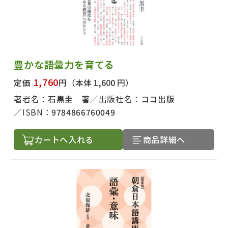
豊かな語彙力を育てる
1,760
定価
円
（本体 1,600 円）
著者名：
石黒圭 著
出版社名：
ココ出版
ISBN：
9784866760049
カートへ入れる
商品詳細へ