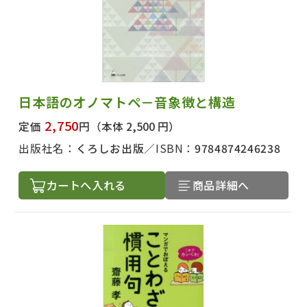
日本語のオノマトペ－音象徴と構造
2,750
定価
円
（本体 2,500 円）
出版社名：
くろしお出版
ISBN：
9784874246238
カートへ入れる
商品詳細へ