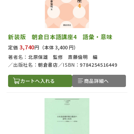
新装版 朝倉日本語講座4 語彙・意味
3,740
定価
円
（本体 3,400 円）
著者名：
北原保雄 監修 斎藤倫明 編
出版社名：
朝倉書店
ISBN：
9784254516449
カートへ入れる
商品詳細へ