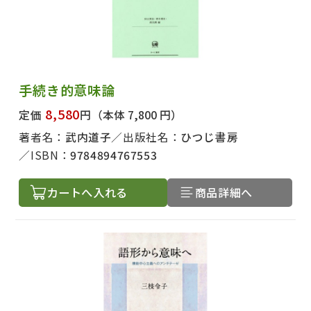
手続き的意味論
8,580
定価
円
（本体 7,800 円）
著者名：
武内道子
出版社名：
ひつじ書房
ISBN：
9784894767553
カートへ入れる
商品詳細へ