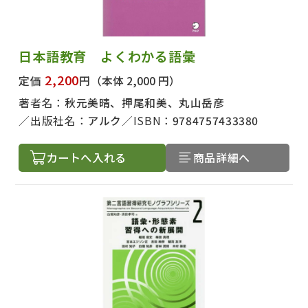
日本語教育 よくわかる語彙
2,200
定価
円
（本体 2,000 円）
著者名：
秋元美晴、押尾和美、丸山岳彦
出版社名：
アルク
ISBN：
9784757433380
カートへ入れる
商品詳細へ