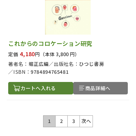
これからのコロケーション研究
4,180
定価
円
（本体 3,800 円）
著者名：
堀正広編
出版社名：
ひつじ書房
ISBN：
9784894765481
カートへ入れる
商品詳細へ
1
2
3
次へ