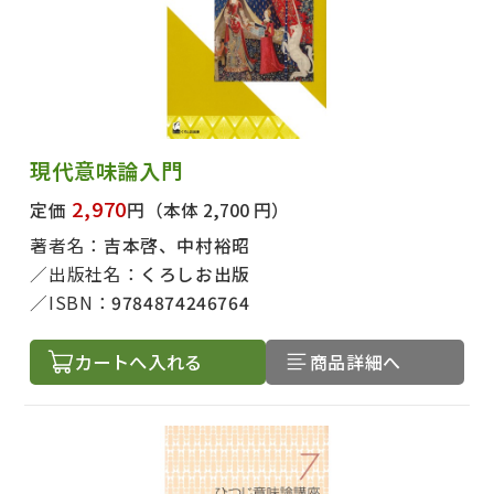
現代意味論入門
2,970
定価
円
（本体 2,700 円）
著者名：
吉本啓、中村裕昭
出版社名：
くろしお出版
ISBN：
9784874246764
カートへ入れる
商品詳細へ