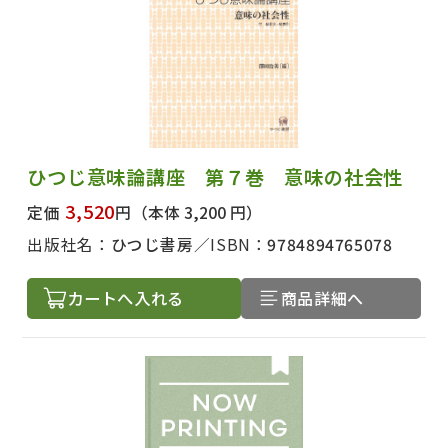
出版社名で絞り込む
ひつじ意味論講座 第７巻 意味の社会性
3,520
定価
円
（本体 3,200 円）
著者名で絞り込む
出版社名：
ひつじ書房
ISBN：
9784894765078
カートへ入れる
商品詳細へ
絞り込む