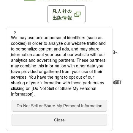
凡人社の
出版情報
〒102-0093 東京都千代田区平河町 1-3-13 8F
TEL：03-3263-3959／FAX：03-3263-3116
〒102-0093 東京都千代田区平河町1-3-
13 8F［
アクセス
］
麹町店
TEL：03-3239-8673／FAX：03-3263-
3116
〒541-0056 大阪府大阪市中央区久太郎町
4-2-10
大阪店
大西ビルディング 1階［
アクセス
］
TEL：06-4256-2684／FAX：03-6733-
7887
凡人社の本を見る
© Bonjinsha Co., LTD. All Rights Reserved.
凡人社が出版した本を見る