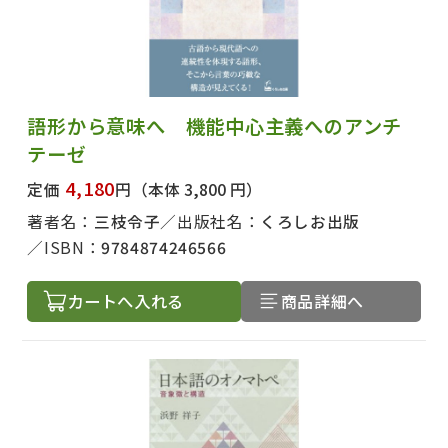
語形から意味へ 機能中心主義へのアンチ
テーゼ
4,180
定価
円
（本体 3,800 円）
著者名：
三枝令子
出版社名：
くろしお出版
ISBN：
9784874246566
カートへ入れる
商品詳細へ