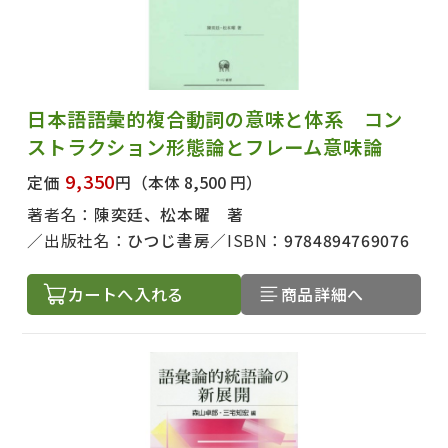
日本語語彙的複合動詞の意味と体系 コン
ストラクション形態論とフレーム意味論
9,350
定価
円
（本体 8,500 円）
著者名：
陳奕廷、松本曜 著
出版社名：
ひつじ書房
ISBN：
9784894769076
カートへ入れる
商品詳細へ