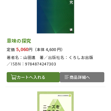
意味の探究
5,060
定価
円
（本体 4,600 円）
著者名：
山田進 著
出版社名：
くろしお出版
ISBN：
9784874247303
カートへ入れる
商品詳細へ