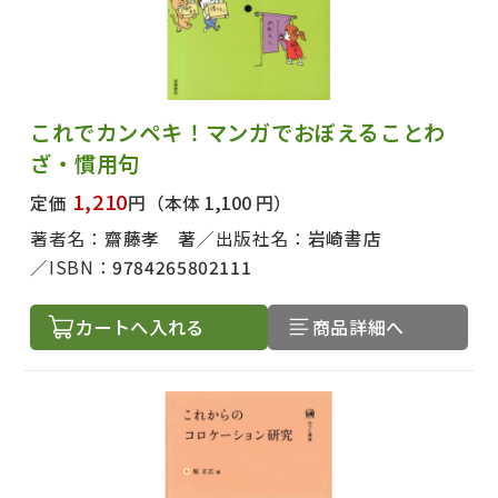
これでカンペキ！マンガでおぼえることわ
ざ・慣用句
1,210
定価
円
（本体 1,100 円）
著者名：
齋藤孝 著
出版社名：
岩崎書店
ISBN：
9784265802111
カートへ入れる
商品詳細へ