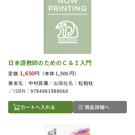
日本語教師のためのＣ＆Ｉ入門
1,650
定価
円
（本体 1,500 円）
著者名：
中村良廣
出版社名：
松柏社
ISBN：
9784881988060
カートへ入れる
商品詳細へ