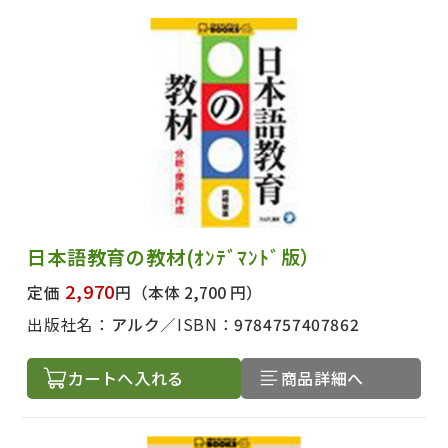
日本語教育の教材(ｵﾝﾃﾞﾏﾝﾄﾞ版）
2,970
定価
円
（本体 2,700 円）
出版社名：
アルク
ISBN：
9784757407862
カートへ入れる
商品詳細へ