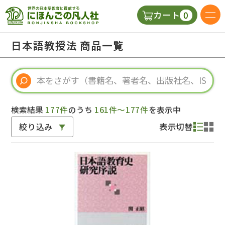
0
カート
日本語の教科書
日本語教授法 商品一覧
視聴覚・補助教材
辞典
検索結果
177件
のうち
161件～177件
を表示中
絞り込み
表示切替
教師用参考書
新規
ご利