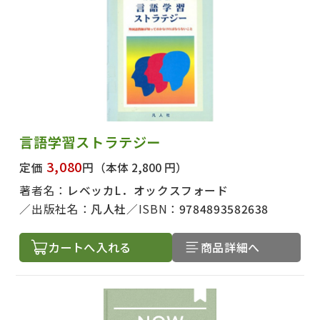
言語学習ストラテジー
3,080
定価
円
（本体 2,800 円）
著者名：
レベッカL．オックスフォード
出版社名：
凡人社
ISBN：
9784893582638
カートへ入れる
商品詳細へ