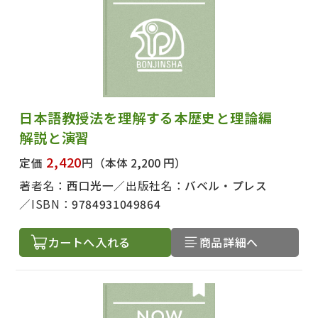
日本語教授法を理解する本歴史と理論編
解説と演習
2,420
定価
円
（本体 2,200 円）
著者名：
西口光一
出版社名：
バベル・プレス
ISBN：
9784931049864
カートへ入れる
商品詳細へ