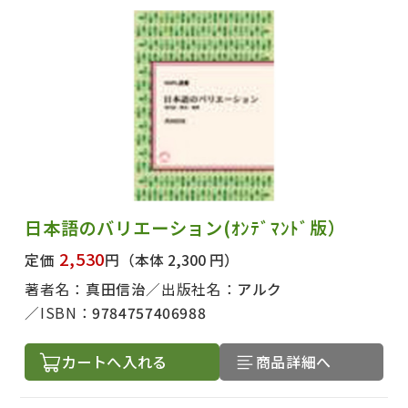
著者名で絞り込む
絞り込む
日本語のバリエーション(ｵﾝﾃﾞﾏﾝﾄﾞ版）
2,530
定価
円
（本体 2,300 円）
著者名：
真田信治
出版社名：
アルク
ISBN：
9784757406988
カートへ入れる
商品詳細へ