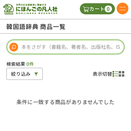
0
カート
日本語の教科書
韓国語辞典 商品一覧
視聴覚・補助教材
辞典
検索結果
0件
絞り込み
表示切替
教師用参考書
条件に一致する商品がありませんでした
新規
ご利