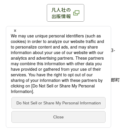
凡人社の
出版情報
〒102-0093 東京都千代田区平河町 1-3-13 8F
TEL：03-3263-3959／FAX：03-3263-3116
〒102-0093 東京都千代田区平河町1-3-
13 8F［
アクセス
］
麹町店
TEL：03-3239-8673／FAX：03-3263-
3116
〒541-0056 大阪府大阪市中央区久太郎町
4-2-10
大阪店
大西ビルディング 1階［
アクセス
］
TEL：06-4256-2684／FAX：03-6733-
7887
凡人社の本を見る
© Bonjinsha Co., LTD. All Rights Reserved.
凡人社が出版した本を見る