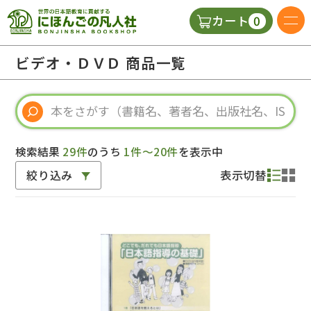
0
カート
日本語の教科書
ビデオ・ＤＶＤ 商品一覧
視聴覚・補助教材
辞典
検索結果
29件
のうち
1件～20件
を表示中
絞り込み
表示切替
教師用参考書
新規
ご利