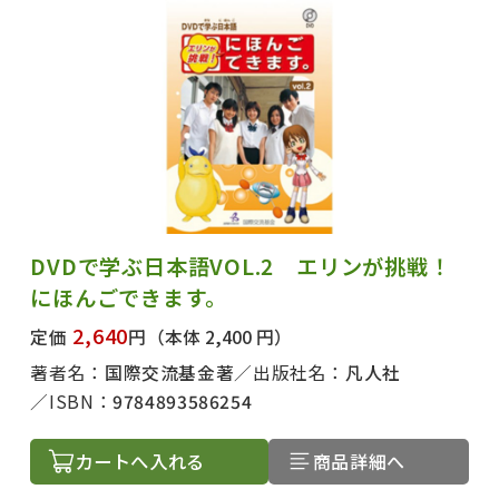
DVDで学ぶ日本語VOL.2 エリンが挑戦！
にほんごできます。
2,640
定価
円
（本体 2,400 円）
著者名：
国際交流基金著
出版社名：
凡人社
ISBN：
9784893586254
カートへ入れる
商品詳細へ