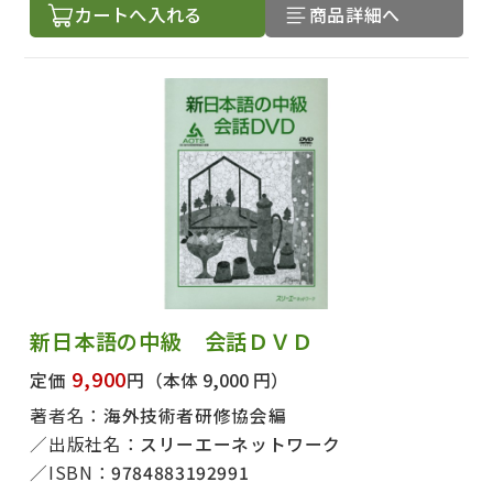
カートへ入れる
商品詳細へ
新日本語の中級 会話ＤＶＤ
9,900
定価
円
（本体 9,000 円）
著者名：
海外技術者研修協会編
出版社名：
スリーエーネットワーク
ISBN：
9784883192991