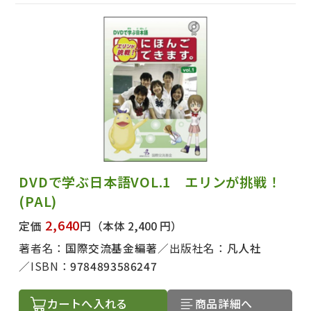
DVDで学ぶ日本語VOL.1 エリンが挑戦！
(PAL)
2,640
定価
円
（本体 2,400 円）
著者名：
国際交流基金編著
出版社名：
凡人社
ISBN：
9784893586247
カートへ入れる
商品詳細へ