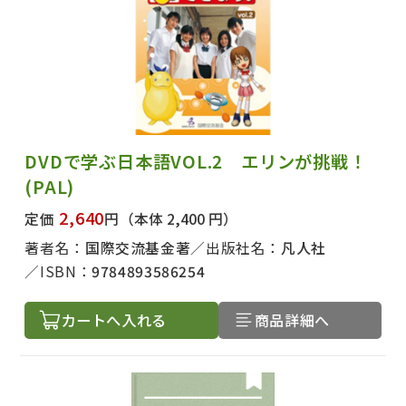
DVDで学ぶ日本語VOL.2 エリンが挑戦！
(PAL)
2,640
定価
円
（本体 2,400 円）
著者名：
国際交流基金著
出版社名：
凡人社
ISBN：
9784893586254
カートへ入れる
商品詳細へ