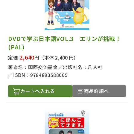
DVDで学ぶ日本語VOL.3 エリンが挑戦！
(PAL)
2,640
定価
円
（本体 2,400 円）
著者名：
国際交流基金
出版社名：
凡人社
ISBN：
9784893588005
カートへ入れる
商品詳細へ