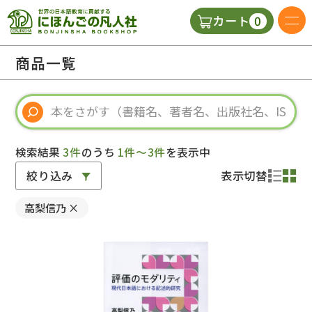
0
カート
日本語の教科書
商品一覧
視聴覚・補助教材
辞典
検索結果
3件
のうち
1件～3件
を表示中
絞り込み
表示切替
教師用参考書
高梨信乃
×
新規
ご利