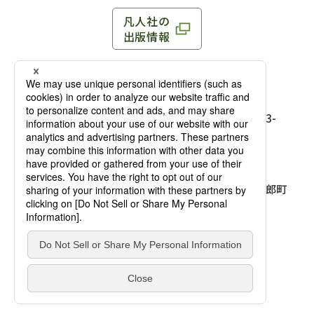
凡人社の
出版情報
〒102-0093 東京都千代田区平河町 1-3-13 8F
TEL：03-3263-3959／FAX：03-3263-3116
〒102-0093 東京都千代田区平河町1-3-
13 8F［
アクセス
］
麹町店
TEL：03-3239-8673／FAX：03-3263-
3116
〒541-0056 大阪府大阪市中央区久太郎町
4-2-10
大阪店
大西ビルディング 1階［
アクセス
］
TEL：06-4256-2684／FAX：03-6733-
7887
凡人社の本を見る
© Bonjinsha Co., LTD. All Rights Reserved.
凡人社が出版した本を見る