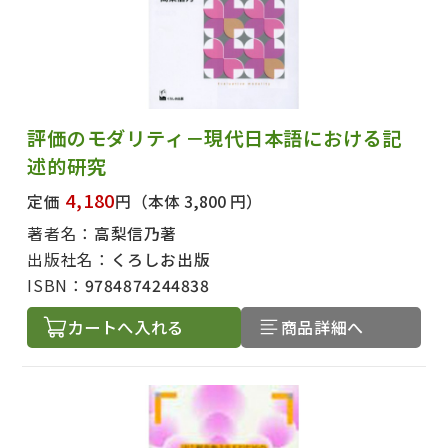
評価のモダリティ－現代日本語における記
述的研究
4,180
定価
円
（本体 3,800 円）
著者名：
高梨信乃著
出版社名：
くろしお出版
ISBN：
9784874244838
カートへ入れる
商品詳細へ