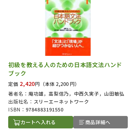
初級を教える人のための日本語文法ハンド
ブック
2,420
定価
円
（本体 2,200 円）
著者名：
庵功雄，高梨信乃，中西久実子，山田敏弘
出版社名：
スリーエーネットワーク
ISBN：
9784883191550
カートへ入れる
商品詳細へ