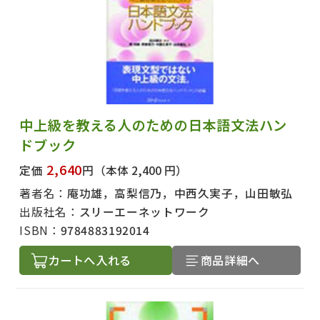
中上級を教える人のための日本語文法ハン
ドブック
2,640
定価
円
（本体 2,400 円）
著者名：
庵功雄，高梨信乃，中西久実子，山田敏弘
出版社名：
スリーエーネットワーク
ISBN：
9784883192014
カートへ入れる
商品詳細へ