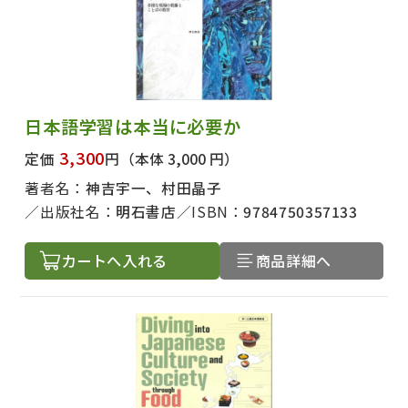
日本語学習は本当に必要か
3,300
定価
円
（本体 3,000 円）
著者名：
神吉宇一、村田晶子
出版社名：
明石書店
ISBN：
9784750357133
カートへ入れる
商品詳細へ