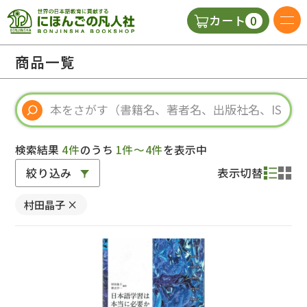
0
カート
日本語の教科書
商品一覧
視聴覚・補助教材
辞典
検索結果
4件
のうち
1件～4件
を表示中
絞り込み
表示切替
教師用参考書
村田晶子
×
新規
ご利