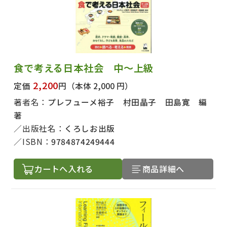
食で考える日本社会 中～上級
2,200
定価
円
（本体 2,000 円）
著者名：
プレフューメ裕子 村田晶子 田島寛 編
著
出版社名：
くろしお出版
ISBN：
9784874249444
カートへ入れる
商品詳細へ