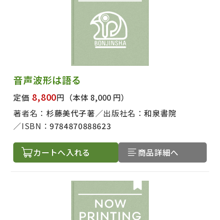
音声波形は語る
8,800
定価
円
（本体 8,000 円）
著者名：
杉藤美代子著
出版社名：
和泉書院
ISBN：
9784870888623
カートへ入れる
商品詳細へ