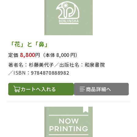
「花」と「鼻」
8,800
定価
円
（本体 8,000 円）
著者名：
杉藤美代子
出版社名：
和泉書院
ISBN：
9784870888982
カートへ入れる
商品詳細へ