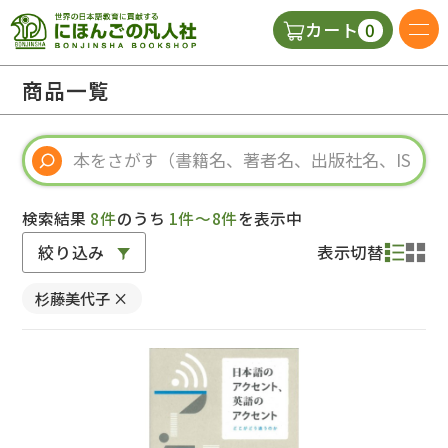
0
カート
日本語の教科書
商品一覧
視聴覚・補助教材
辞典
検索結果
8件
のうち
1件～8件
を表示中
絞り込み
表示切替
教師用参考書
杉藤美代子
×
新規
ご利