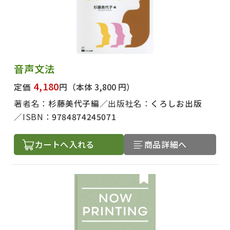
音声文法
4,180
定価
円
（本体 3,800 円）
著者名：
杉藤美代子編
出版社名：
くろしお出版
ISBN：
9784874245071
カートへ入れる
商品詳細へ