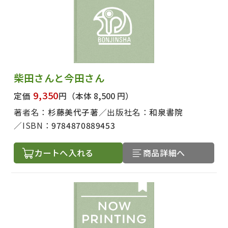
柴田さんと今田さん
9,350
定価
円
（本体 8,500 円）
著者名：
杉藤美代子著
出版社名：
和泉書院
ISBN：
9784870889453
カートへ入れる
商品詳細へ