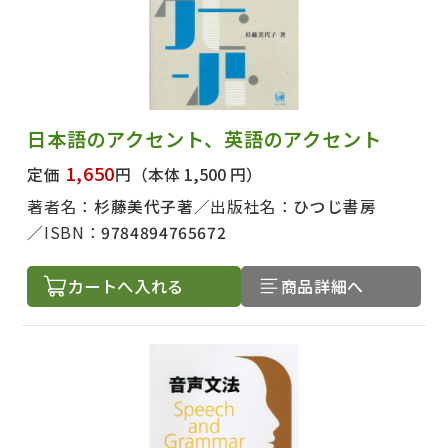
日本語のアクセント、英語のアクセント
1,650
定価
円
（本体 1,500 円）
著者名：
杉藤美代子著
出版社名：
ひつじ書房
ISBN：
9784894765672
カートへ入れる
商品詳細へ