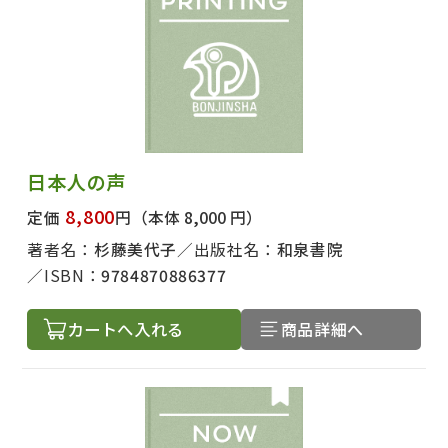
日本人の声
8,800
定価
円
（本体 8,000 円）
著者名：
杉藤美代子
出版社名：
和泉書院
ISBN：
9784870886377
カートへ入れる
商品詳細へ