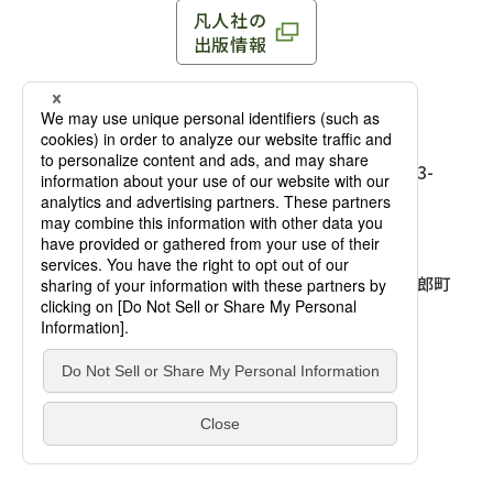
凡人社の
出版情報
〒102-0093 東京都千代田区平河町 1-3-13 8F
TEL：03-3263-3959／FAX：03-3263-3116
〒102-0093 東京都千代田区平河町1-3-
13 8F［
アクセス
］
麹町店
TEL：03-3239-8673／FAX：03-3263-
3116
〒541-0056 大阪府大阪市中央区久太郎町
4-2-10
大阪店
大西ビルディング 1階［
アクセス
］
TEL：06-4256-2684／FAX：03-6733-
7887
凡人社の本を見る
© Bonjinsha Co., LTD. All Rights Reserved.
凡人社が出版した本を見る