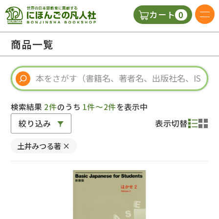
0
カート
日本語の教科書
商品一覧
視聴覚・補助教材
辞典
検索結果
2件
のうち
1件～2件
を表示中
絞り込み
表示切替
教師用参考書
土井みつる著
×
新規
ご利