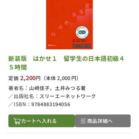
新装版 はかせ１ 留学生の日本語初級４
５時間
2,200
定価
円
（本体 2,000 円）
著者名：
山﨑佳子，土井みつる著
出版社名：
スリーエーネットワーク
ISBN：
9784883194056
カートへ入れる
商品詳細へ