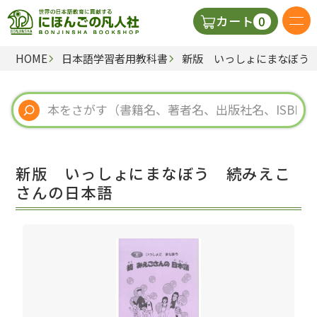
0
カート
HOME
日本語学習者用教科書
新版 いっしょにまなぼう
日本語の教科書
視聴覚・補助教材
辞典
新版 いっしょにまなぼう 続みえこ
教師用参考書
さんの日本語
新規
ご利