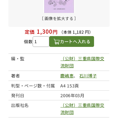
［ 画像を拡大する ］
1,300
定価
円
（本体 1,182 円）
カートへ入れる
個数
編・監
（公財）三重県国際交
流財団
著者
鹿嶋恵
、
石川博子
判型・ページ数・付属
A4 153頁
発刊日
2006年03月
出版社名
（公財）三重県国際交
流財団