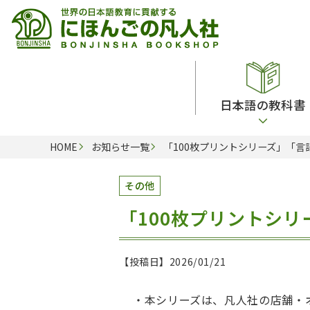
日本語の教科書
HOME
お知らせ一覧
「100枚プリントシリーズ」「
総合教科書
ビデオ・ＤＶＤ
日本語学習辞典
日本語教授法
その他
留学生向け専門分野
カード・ゲーム・絵教材
韓国語辞典
音声・音韻
「100枚プリントシ
読解
ドイツ語辞典
文法
会話
各国語辞典
試験対策
【投稿日】2026/01/21
練習問題
語学・文法辞典
多言語社会・言語政策
各種試験対策
定期刊行物
・本シリーズは、凡人社の店舗・