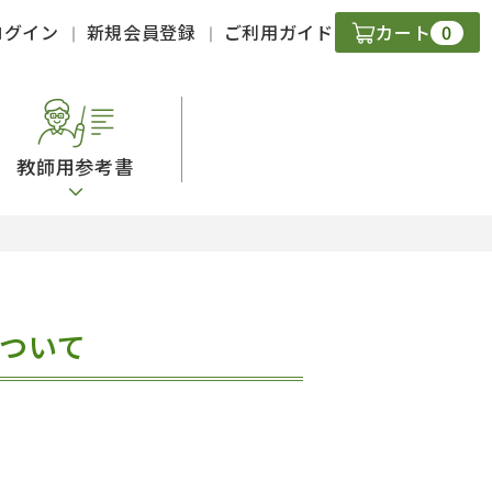
0
ログイン
新規会員登録
ご利用ガイド
カート
教師用参考書
・ＣＤ
現
について
字）
ニケーション
策
スキル