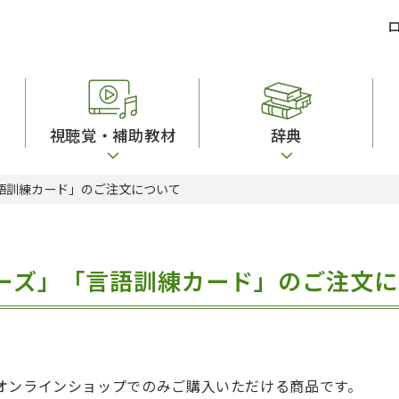
視聴覚・補助教材
辞典
言語訓練カード」のご注文について
ビジネスパーソン・研修生向け
コンピューター
漢字字典（辞典）
教室活動参考書
短期滞在者向け
カセットテープ
英語辞典
日本語概説
子ども向け
絵本・子ども向け補助
スペイン語辞典
語彙・意味
文法
図表
中国語辞典
文章・談話・表
リーズ」「言語訓練カード」のご注文
発音・聴解
ポルトガル語辞典
表記
作文
ロシア語辞典
言語学
語彙・表現
国語辞典
日本語教育事情
表記（かな・漢
漢字・漢和辞典
異文化間コミュ
日本語能力試験対策
表現・用字用語辞典
言語の諸相
日本留学試験対
比較文化辞典
アカデミック・
大学入試対策
学校情報
オンラインショップでのみご購入いただける商品です。