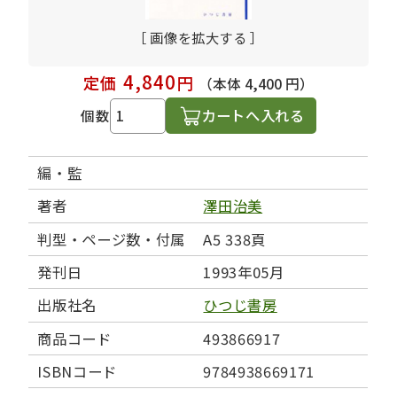
［ 画像を拡大する ］
4,840
定価
円
（本体 4,400 円）
カートへ入れる
個数
編・監
著者
澤田治美
判型・ページ数・付属
A5 338頁
発刊日
1993年05月
出版社名
ひつじ書房
商品コード
493866917
ISBNコード
9784938669171