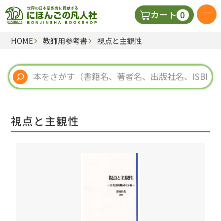
0
カート
HOME
教師用参考書
視点と主観性
日本語の教科書
視聴覚・補助教材
辞典
視点と主観性
教師用参考書
新規
ご利