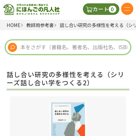
0
カート
HOME
教師用参考書
話し合い研究の多様性を考える（シリ
日本語の教科書
視聴覚・補助教材
辞典
話し合い研究の多様性を考える（シリ
教師用参考書
ーズ話し合い学をつくる2）
新規
ご利