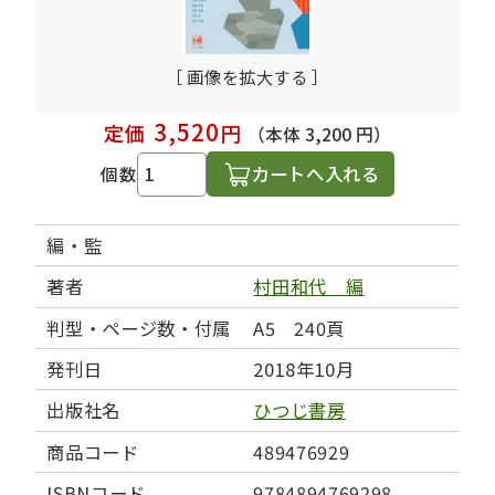
［ 画像を拡大する ］
3,520
定価
円
（本体 3,200 円）
カートへ入れる
個数
編・監
著者
村田和代 編
判型・ページ数・付属
A5 240頁
発刊日
2018年10月
出版社名
ひつじ書房
商品コード
489476929
ISBNコード
9784894769298