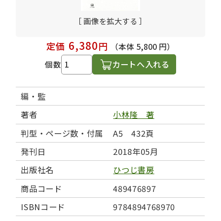
［ 画像を拡大する ］
6,380
定価
円
（本体 5,800 円）
カートへ入れる
個数
編・監
著者
小林隆 著
判型・ページ数・付属
A5 432頁
発刊日
2018年05月
出版社名
ひつじ書房
商品コード
489476897
ISBNコード
9784894768970