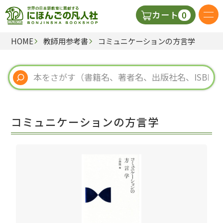
0
カート
HOME
教師用参考書
コミュニケーションの方言学
日本語の教科書
視聴覚・補助教材
辞典
コミュニケーションの方言学
教師用参考書
新規
ご利