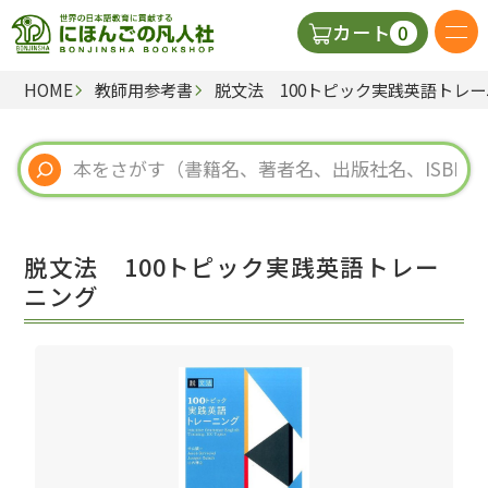
0
カート
HOME
教師用参考書
脱文法 100トピック実践英語トレ
日本語の教科書
視聴覚・補助教材
辞典
脱文法 100トピック実践英語トレー
教師用参考書
ニング
新規
ご利