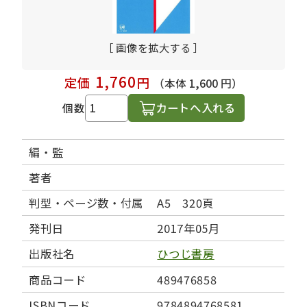
［ 画像を拡大する ］
1,760
定価
円
（本体 1,600 円）
カートへ入れる
個数
編・監
著者
判型・ページ数・付属
A5 320頁
発刊日
2017年05月
出版社名
ひつじ書房
商品コード
489476858
ISBNコード
9784894768581