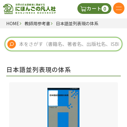
0
カート
HOME
教師用参考書
日本語並列表現の体系
日本語の教科書
視聴覚・補助教材
辞典
日本語並列表現の体系
教師用参考書
新規
ご利