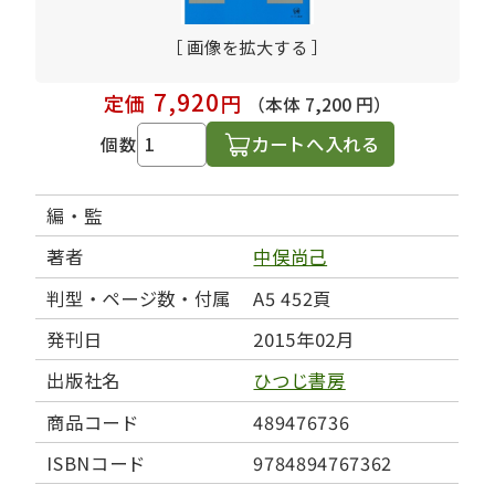
［ 画像を拡大する ］
7,920
定価
円
（本体 7,200 円）
カートへ入れる
個数
編・監
著者
中俣尚己
判型・ページ数・付属
A5 452頁
発刊日
2015年02月
出版社名
ひつじ書房
商品コード
489476736
ISBNコード
9784894767362