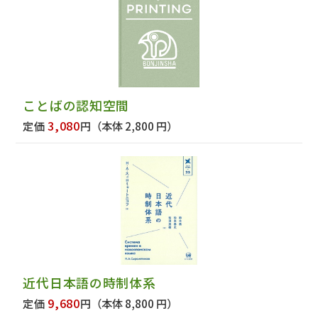
ことばの認知空間
3,080
定価
円
（本体 2,800 円）
近代日本語の時制体系
9,680
定価
円
（本体 8,800 円）