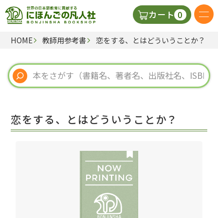
0
カート
HOME
教師用参考書
恋をする、とはどういうことか？
日本語の教科書
視聴覚・補助教材
辞典
恋をする、とはどういうことか？
教師用参考書
新規
ご利