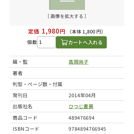
［ 画像を拡大する ］
1,980
定価
円
（本体 1,800 円）
カートへ入れる
個数
編・監
高岡尚子
著者
判型・ページ数・付属
発刊日
2014年04月
出版社名
ひつじ書房
商品コード
489476694
ISBNコード
9784894766945