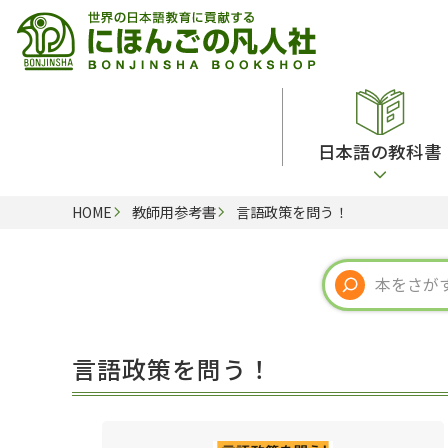
日本語の教科書
HOME
教師用参考書
言語政策を問う！
総合教科書
ビデオ・ＤＶＤ
日本語学習辞典
日本語教授法
留学生向け専門分野
カード・ゲーム・絵教材
韓国語辞典
音声・音韻
読解
ドイツ語辞典
文法
会話
各国語辞典
試験対策
言語政策を問う！
練習問題
語学・文法辞典
多言語社会・言語政策
各種試験対策
定期刊行物