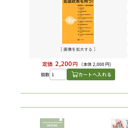
日本語学習関連副読本
［ 画像を拡大する ］
2,200
定価
円
（本体 2,000 円）
カートへ入れる
個数