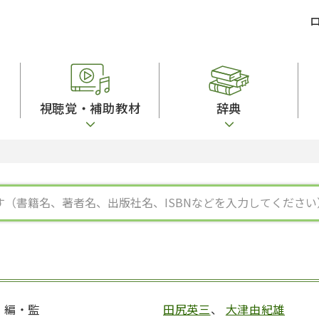
視聴覚・補助教材
辞典
ビジネスパーソン・研修生向け
コンピューター
漢字字典（辞典）
教室活動参考書
短期滞在者向け
カセットテープ
英語辞典
日本語概説
子ども向け
絵本・子ども向け補助
スペイン語辞典
語彙・意味
文法
図表
中国語辞典
文章・談話・表
発音・聴解
ポルトガル語辞典
表記
作文
ロシア語辞典
言語学
語彙・表現
国語辞典
日本語教育事情
表記（かな・漢
漢字・漢和辞典
異文化間コミュ
日本語能力試験対策
表現・用字用語辞典
言語の諸相
日本留学試験対
比較文化辞典
アカデミック・
大学入試対策
学校情報
編・監
田尻英三
、
大津由紀雄