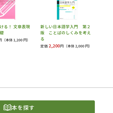
ける！ 文章表現
新しい日本語学入門 第２
礎
版 ことばのしくみを考え
る
円
（本体 1,200 円）
2,200
定価
円
（本体 2,000 円）
本を探す