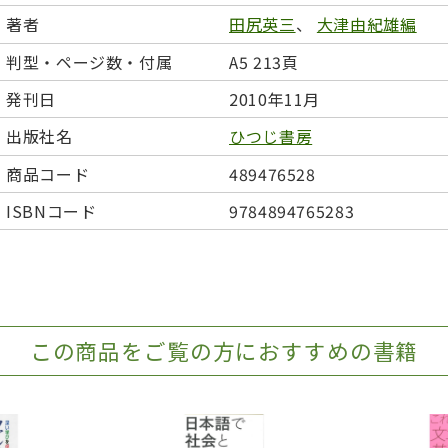
日本事情
定期刊行物
著者
田尻英三
、
大津由紀雄編
判型・ページ数・付属
A5 213頁
発刊日
2010年11月
出版社名
ひつじ書房
商品コード
489476528
ISBNコード
9784894765283
この商品をご覧の方におすすめの書籍