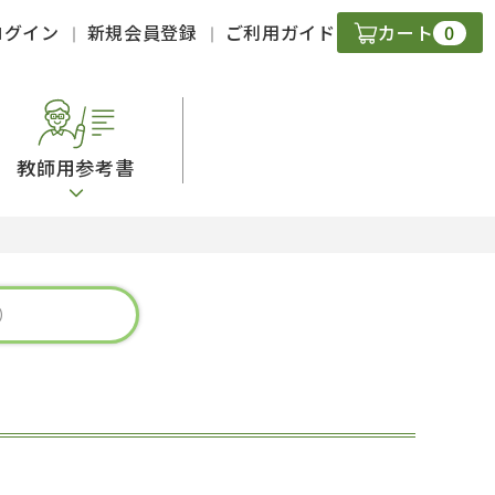
0
ログイン
新規会員登録
ご利用ガイド
カート
教師用参考書
・ＣＤ
現
字）
ニケーション
策
スキル