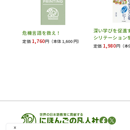
深い学びを促進
危機言語を救え！
シリテーション
1,760
定価
円
（本体 1,600 円）
1,980
定価
円
（本体