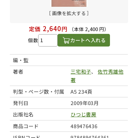
［ 画像を拡大する ］
2,640
定価
円
（本体 2,400 円）
カートへ入れる
個数
編・監
著者
三宅和子
、
佐竹秀雄他
著
判型・ページ数・付属
A5 234頁
発刊日
2009年03月
出版社名
ひつじ書房
商品コード
489476436
ISBNコード
9784894764361