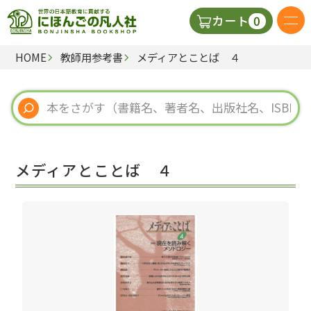
0
カート
HOME
教師用参考書
メディアとことば ４
日本語の教科書
視聴覚・補助教材
辞典
メディアとことば ４
教師用参考書
新規
ご利