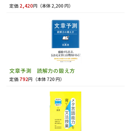
2,420
定価
円
（本体 2,200 円）
文章予測 読解力の鍛え方
792
定価
円
（本体 720 円）