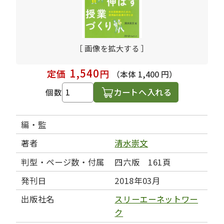
［ 画像を拡大する ］
1,540
定価
円
（本体 1,400 円）
カートへ入れる
個数
編・監
著者
清水崇文
判型・ページ数・付属
四六版 161頁
発刊日
2018年03月
出版社名
スリーエーネットワー
ク