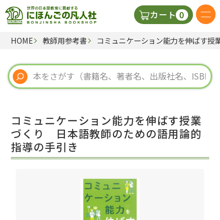
0
カート
HOME
教師用参考書
コミュニケーション能力を伸ばす授
日本語の教科書
視聴覚・補助教材
辞典
コミュニケーション能力を伸ばす授業
教師用参考書
づくり 日本語教師のための語用論的
指導の手引き
新規
ご利