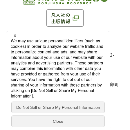
凡人社の
出版情報
〒102-0093 東京都千代田区平河町 1-3-13 8F
TEL：03-3263-3959／FAX：03-3263-3116
〒102-0093 東京都千代田区平河町1-3-
13 8F［
アクセス
］
麹町店
TEL：03-3239-8673／FAX：03-3263-
3116
〒541-0056 大阪府大阪市中央区久太郎町
4-2-10
大阪店
大西ビルディング 1階［
アクセス
］
TEL：06-4256-2684／FAX：03-6733-
7887
凡人社の本を見る
© Bonjinsha Co., LTD. All Rights Reserved.