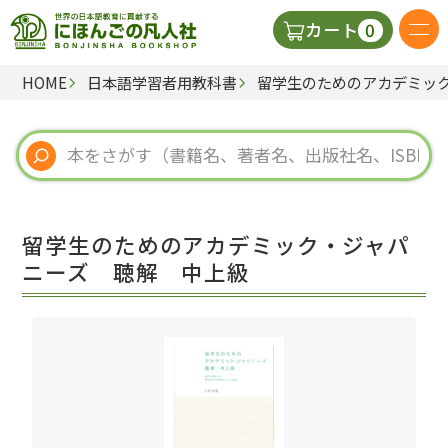
0
カート
HOME
日本語学習者用教科書
留学生のためのアカデミッ
日本語の教科書
視聴覚・補助教材
辞典
留学生のためのアカデミック・ジャパ
教師用参考書
ニーズ 聴解 中上級
新規
ご利