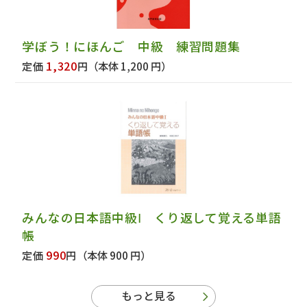
学ぼう！にほんご 中級 練習問題集
1,320
定価
円
（本体 1,200 円）
みんなの日本語中級Ⅰ くり返して覚える単語
帳
990
定価
円
（本体 900 円）
もっと見る