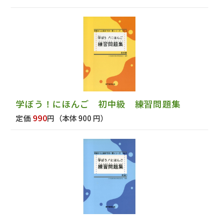
学ぼう！にほんご 初中級 練習問題集
990
定価
円
（本体 900 円）