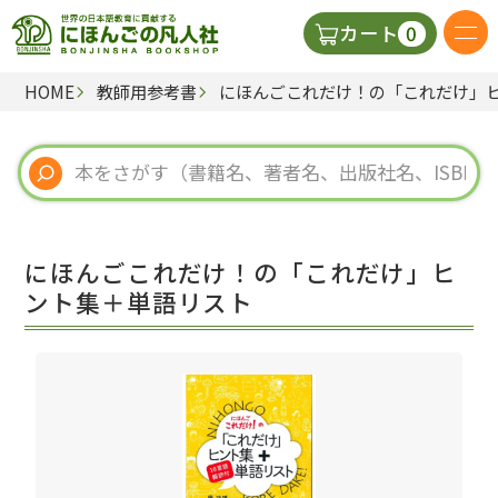
0
カート
HOME
教師用参考書
にほんごこれだけ！の「これだけ」
日本語の教科書
視聴覚・補助教材
辞典
にほんごこれだけ！の「これだけ」ヒ
教師用参考書
ント集＋単語リスト
新規
ご利