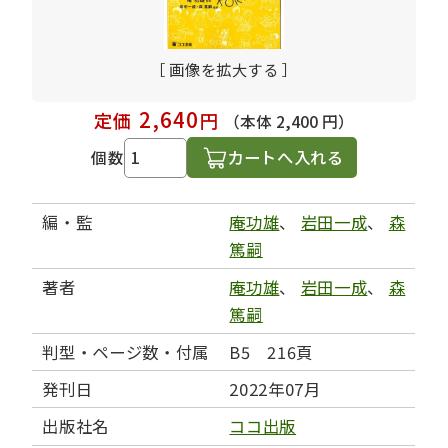
［ 画像を拡大する ］
2,640
定価
円
（本体 2,400 円）
カートへ入れる
個数
編・監
庵功雄
、
岩田一成
、
森
篤嗣
著者
庵功雄
、
岩田一成
、
森
篤嗣
判型・ページ数・付属
B5 216頁
発刊日
2022年07月
出版社名
ココ出版