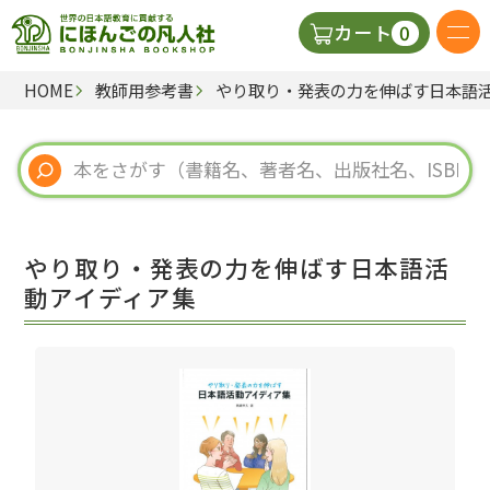
0
カート
HOME
教師用参考書
やり取り・発表の力を伸ばす日本語
日本語の教科書
視聴覚・補助教材
辞典
やり取り・発表の力を伸ばす日本語活
教師用参考書
動アイディア集
新規
ご利