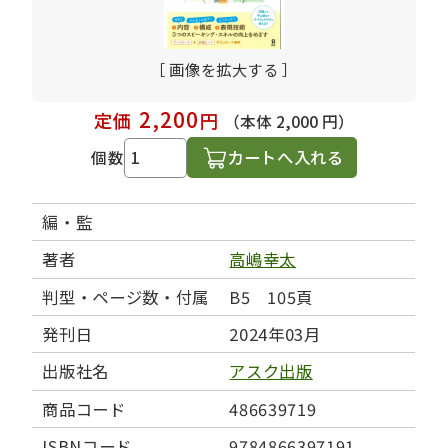
［ 画像を拡大する ］
2,200
定価
円
（本体 2,000 円）
カートへ入れる
個数
編・監
著者
高嶋幸太
判型・ページ数・付属
B5 105頁
発刊日
2024年03月
出版社名
アスク出版
商品コード
486639719
ISBNコード
9784866397191