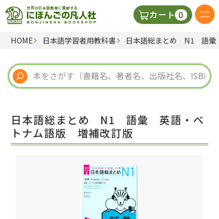
0
カート
HOME
日本語学習者用教科書
日本語総まとめ N1 語彙
日本語の教科書
視聴覚・補助教材
辞典
日本語総まとめ N1 語彙 英語・ベ
教師用参考書
トナム語版 増補改訂版
新規
ご利