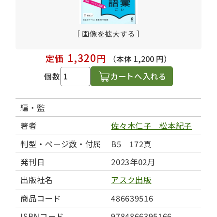
［ 画像を拡大する ］
1,320
定価
円
（本体 1,200 円）
カートへ入れる
個数
編・監
著者
佐々木仁子 松本紀子
判型・ページ数・付属
B5 172頁
発刊日
2023年02月
出版社名
アスク出版
商品コード
486639516
ISBNコード
9784866395166