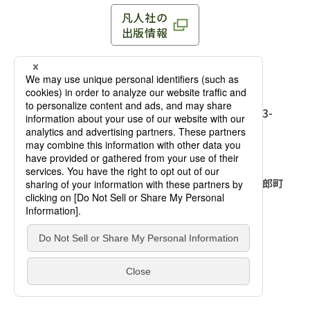
凡人社の
出版情報
〒102-0093 東京都千代田区平河町 1-3-13 8F
TEL：03-3263-3959／FAX：03-3263-3116
〒102-0093 東京都千代田区平河町1-3-
13 8F［
アクセス
］
麹町店
TEL：03-3239-8673／FAX：03-3263-
3116
〒541-0056 大阪府大阪市中央区久太郎町
4-2-10
大阪店
大西ビルディング 1階［
アクセス
］
TEL：06-4256-2684／FAX：03-6733-
7887
凡人社の本を見る
© Bonjinsha Co., LTD. All Rights Reserved.
凡人社が出版した本を見る