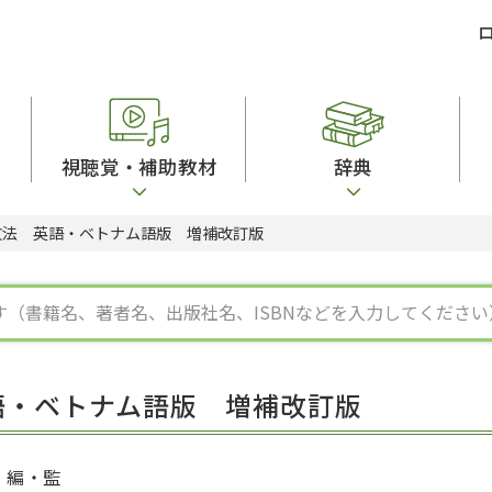
視聴覚・補助教材
辞典
文法 英語・ベトナム語版 増補改訂版
ビジネスパーソン・研修生向け
コンピューター
漢字字典（辞典）
教室活動参考書
短期滞在者向け
カセットテープ
英語辞典
日本語概説
子ども向け
絵本・子ども向け補助
スペイン語辞典
語彙・意味
文法
図表
中国語辞典
文章・談話・表
発音・聴解
ポルトガル語辞典
表記
作文
ロシア語辞典
言語学
語彙・表現
国語辞典
日本語教育事情
表記（かな・漢
漢字・漢和辞典
異文化間コミュ
語・ベトナム語版 増補改訂版
日本語能力試験対策
表現・用字用語辞典
言語の諸相
日本留学試験対
比較文化辞典
アカデミック・
大学入試対策
学校情報
編・監