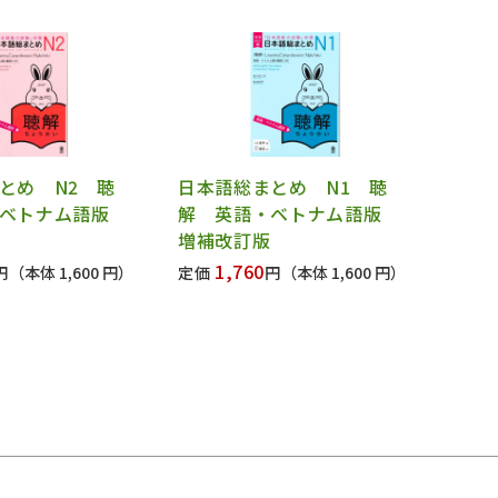
とめ N2 聴
日本語総まとめ N1 聴
・ベトナム語版
解 英語・ベトナム語版
増補改訂版
1,760
円
（本体 1,600 円）
定価
円
（本体 1,600 円）