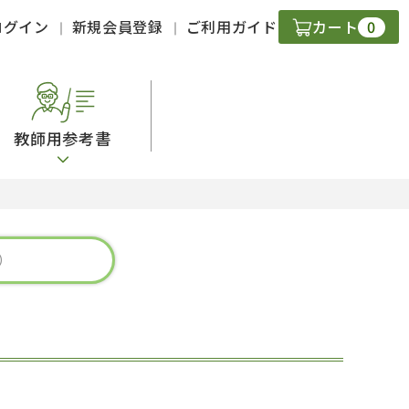
0
ログイン
新規会員登録
ご利用ガイド
カート
教師用参考書
・ＣＤ
現
字）
ニケーション
策
スキル