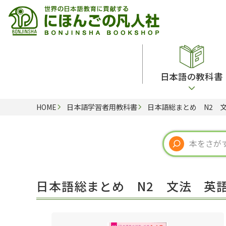
日本語の教科書
HOME
日本語学習者用教科書
日本語総まとめ N2 
総合教科書
ビデオ・ＤＶＤ
日本語学習辞典
日本語教授法
留学生向け専門分野
カード・ゲーム・絵教材
韓国語辞典
音声・音韻
読解
ドイツ語辞典
文法
会話
各国語辞典
試験対策
日本語総まとめ N2 文法 英
練習問題
語学・文法辞典
多言語社会・言語政策
各種試験対策
定期刊行物