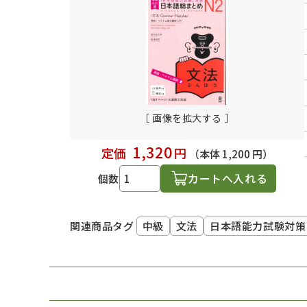
日本語学習関連副読本
［ 画像を拡大する ］
1,320
定価
円
（本体 1,200 円）
カートへ入れる
個数
中級
文法
日本語能力試験対策
関連商品タグ