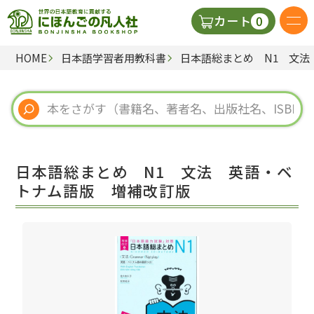
0
カート
HOME
日本語学習者用教科書
日本語総まとめ N1 文法
日本語の教科書
視聴覚・補助教材
辞典
日本語総まとめ N1 文法 英語・ベ
教師用参考書
トナム語版 増補改訂版
新規
ご利