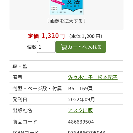
［ 画像を拡大する ］
1,320
定価
円
（本体 1,200 円）
カートへ入れる
個数
編・監
著者
佐々木仁子 松本紀子
判型・ページ数・付属
B5 169頁
発刊日
2022年09月
出版社名
アスク出版
商品コード
486639504
ISBNコード
9784866395043