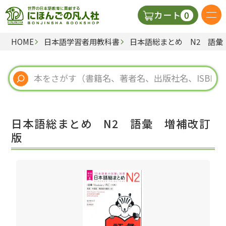
0
カート
HOME
日本語学習者用教科書
日本語総まとめ N2 語彙
日本語の教科書
視聴覚・補助教材
辞典
日本語総まとめ N2 語彙 増補改訂
教師用参考書
版
新規
ご利