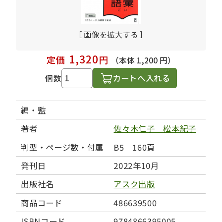
［ 画像を拡大する ］
1,320
定価
円
（本体 1,200 円）
カートへ入れる
個数
編・監
著者
佐々木仁子 松本紀子
判型・ページ数・付属
B5 160頁
発刊日
2022年10月
出版社名
アスク出版
商品コード
486639500
ISBNコード
9784866395005