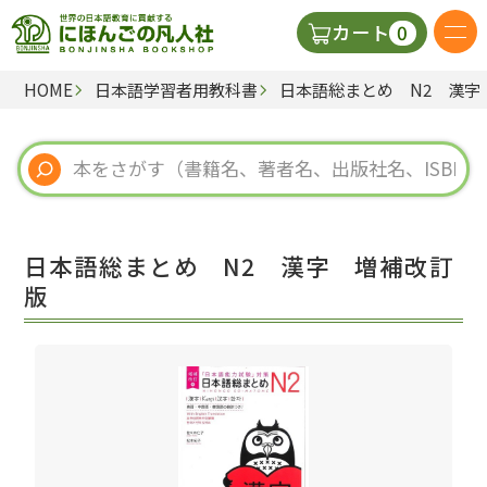
0
カート
HOME
日本語学習者用教科書
日本語総まとめ N2 漢字
日本語の教科書
視聴覚・補助教材
辞典
日本語総まとめ N2 漢字 増補改訂
教師用参考書
版
新規
ご利