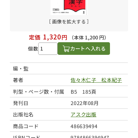
［ 画像を拡大する ］
1,320
定価
円
（本体 1,200 円）
カートへ入れる
個数
編・監
著者
佐々木仁子 松本紀子
判型・ページ数・付属
B5 185頁
発刊日
2022年08月
出版社名
アスク出版
商品コード
486639494
ISBNコード
9784866394947