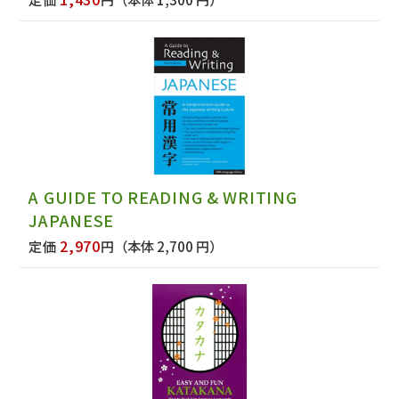
A GUIDE TO READING & WRITING
JAPANESE
2,970
定価
円
（本体 2,700 円）