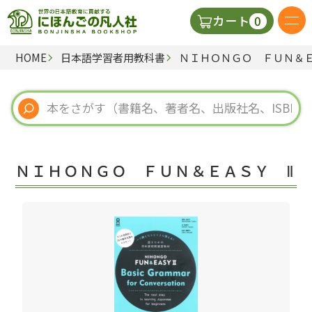
0
カート
HOME
日本語学習者用教科書
ＮＩＨＯＮＧＯ ＦＵＮ＆Ｅ
日本語の教科書
視聴覚・補助教材
辞典
ＮＩＨＯＮＧＯ ＦＵＮ＆ＥＡＳＹ Ⅱ
教師用参考書
新規
ご利