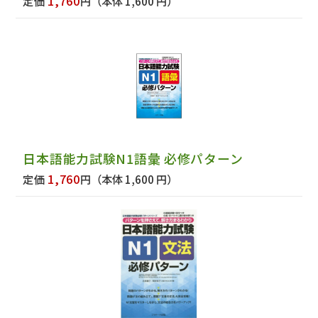
1,760
定価
円
（本体 1,600 円）
日本語能力試験N1語彙 必修パターン
1,760
定価
円
（本体 1,600 円）