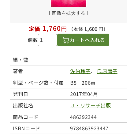
［ 画像を拡大する ］
1,760
定価
円
（本体 1,600 円）
カートへ入れる
個数
編・監
著者
佐伯玲子
、
氏原庸子
判型・ページ数・付属
B5 206頁
発刊日
2017年04月
出版社名
Ｊ・リサーチ出版
商品コード
486392344
ISBNコード
9784863923447