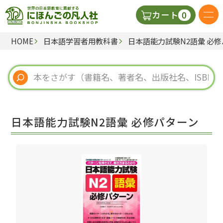
0
カート
HOME
日本語学習者用教科書
日本語能力試験N2語彙 必
日本語の教科書
視聴覚・補助教材
辞典
日本語能力試験N2語彙 必修パターン
教師用参考書
新規
ご利