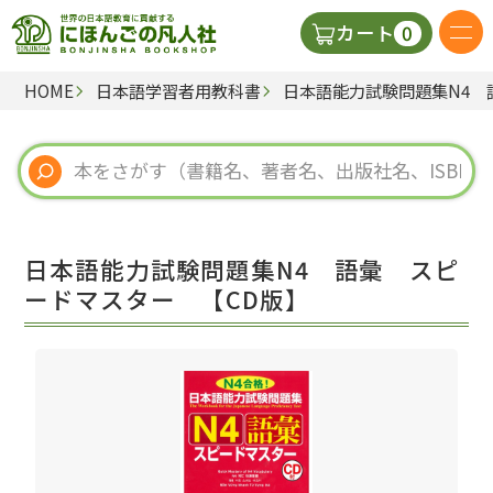
0
カート
HOME
日本語学習者用教科書
日本語能力試験問題集N4 
日本語の教科書
視聴覚・補助教材
辞典
日本語能力試験問題集N4 語彙 スピ
教師用参考書
ードマスター 【CD版】
新規
ご利