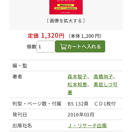
［ 画像を拡大する ］
1,320
定価
円
（本体 1,200 円）
カートへ入れる
個数
編・監
著者
森本智子
、
高橋尚子
、
松本知恵
、
黒岩しづ可
著
判型・ページ数・付属
B5 132頁 ＣＤ1枚付
発刊日
2016年03月
出版社名
Ｊ・リサーチ出版