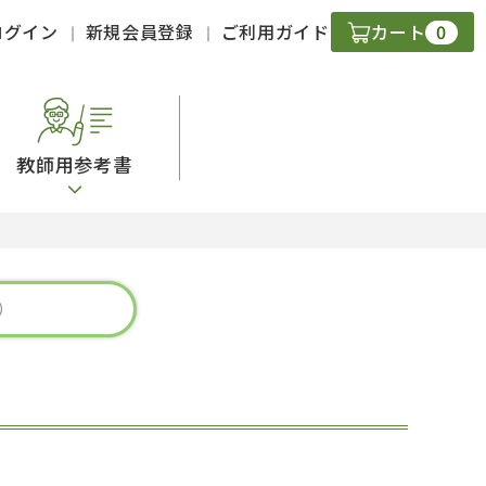
0
ログイン
新規会員登録
ご利用ガイド
カート
教師用参考書
・ＣＤ
現
字）
ニケーション
策
スキル