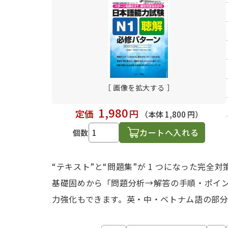
日本語学習関連副読本
［ 画像を拡大する ］
1,980
定価
円
（本体 1,800 円）
カートへ入れる
個数
“テキスト”と“問題集”が 1 つになった完
基礎固めから「問題分析→解答の手順・ポイ
力強化もできます。英・中・ベトナム語の部