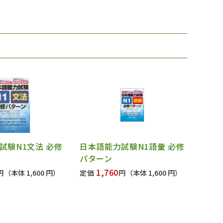
試験N1文法 必修
日本語能力試験N1語彙 必修
パターン
1,760
円
（本体 1,600 円）
定価
円
（本体 1,600 円）