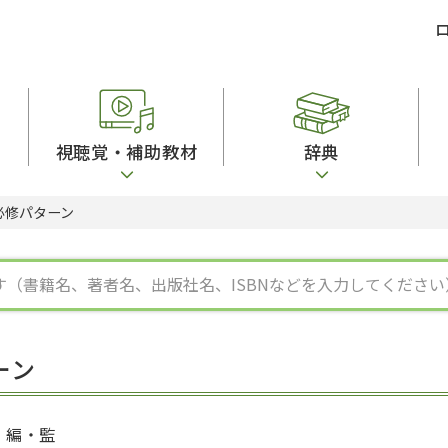
視聴覚・補助教材
辞典
必修パターン
ビジネスパーソン・研修生向け
コンピューター
漢字字典（辞典）
教室活動参考書
短期滞在者向け
カセットテープ
英語辞典
日本語概説
子ども向け
絵本・子ども向け補助
スペイン語辞典
語彙・意味
文法
図表
中国語辞典
文章・談話・表
発音・聴解
ポルトガル語辞典
表記
作文
ロシア語辞典
言語学
語彙・表現
国語辞典
日本語教育事情
表記（かな・漢
漢字・漢和辞典
異文化間コミュ
ーン
日本語能力試験対策
表現・用字用語辞典
言語の諸相
日本留学試験対
比較文化辞典
アカデミック・
大学入試対策
学校情報
編・監