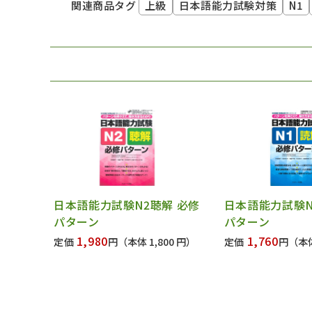
上級
日本語能力試験対策
N1
関連商品タグ
日本語能力試験N2聴解 必修
日本語能力試験N
パターン
パターン
1,980
1,760
定価
円
（本体 1,800 円）
定価
円
（本体