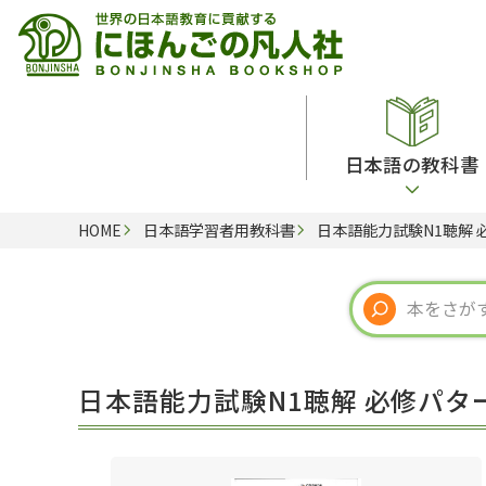
日本語の教科書
HOME
日本語学習者用教科書
日本語能力試験N1聴解 
総合教科書
ビデオ・ＤＶＤ
日本語学習辞典
日本語教授法
留学生向け専門分野
カード・ゲーム・絵教材
韓国語辞典
音声・音韻
読解
ドイツ語辞典
文法
会話
各国語辞典
試験対策
日本語能力試験N1聴解 必修パタ
練習問題
語学・文法辞典
多言語社会・言語政策
各種試験対策
定期刊行物