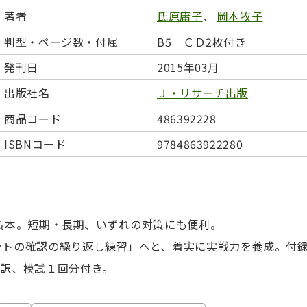
日本事情
定期刊行物
著者
氏原庸子
、
岡本牧子
判型・ページ数・付属
B5 ＣＤ2枚付き
発刊日
2015年03月
出版社名
Ｊ・リサーチ出版
商品コード
486392228
ISBNコード
9784863922280
全対策本。短期・長期、いずれの対策にも便利。
ントの確認の繰り返し練習」へと、着実に実戦力を養成。付
分訳、模試１回分付き。