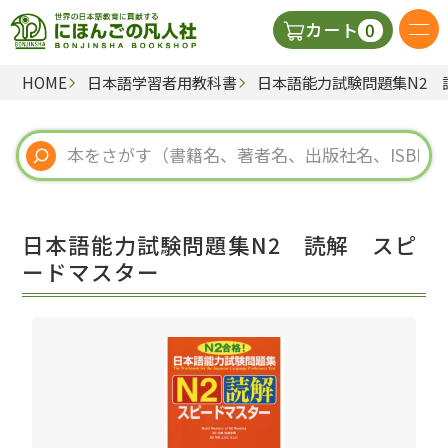
0
カート
HOME
日本語学習者用教科書
日本語能力試験問題集N2 
日本語の教科書
視聴覚・補助教材
辞典
日本語能力試験問題集N2 読解 スピ
教師用参考書
ードマスター
新規
ご利