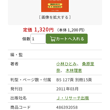
［ 画像を拡大する ］
1,320
定価
円
（本体 1,200 円）
カートへ入れる
個数
編・監
著者
小林ひとみ
、
桑原里
奈
、
木林理恵
判型・ページ数・付属
B5 127頁 別冊15頁
発刊日
2011年03月
出版社名
Ｊ・リサーチ出版
商品コード
486392058