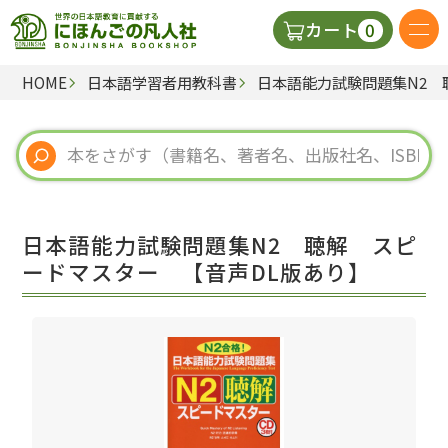
0
カート
HOME
日本語学習者用教科書
日本語能力試験問題集N2 
日本語の教科書
視聴覚・補助教材
辞典
日本語能力試験問題集N2 聴解 スピ
教師用参考書
ードマスター 【音声DL版あり】
新規
ご利