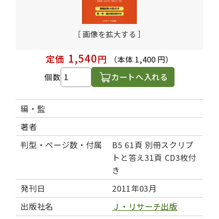
［ 画像を拡大する ］
1,540
定価
円
（本体 1,400 円）
カートへ入れる
個数
編・監
著者
判型・ページ数・付属
B5 61頁 別冊スクリプ
トと答え31頁 CD3枚付
き
発刊日
2011年03月
出版社名
Ｊ・リサーチ出版