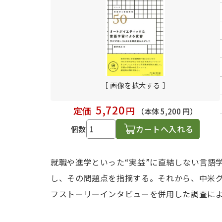
日本語学習関連副読本
［ 画像を拡大する ］
5,720
定価
円
（本体 5,200 円）
カートへ入れる
個数
就職や進学といった“実益”に直結しない言語学
し、その問題点を指摘する。それから、中米グ
フストーリーインタビューを併用した調査に