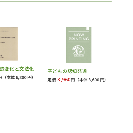
造変化と文法化
子どもの認知発達
円
（本体 6,800 円）
3,960
定価
円
（本体 3,600 円）