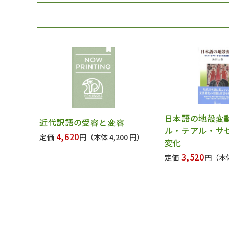
日本語の地殻
近代訳語の受容と変容
ル・テアル・サ
4,620
定価
円
（本体 4,200 円）
変化
3,520
定価
円
（本体