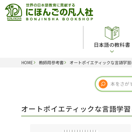
日本語の教科書
HOME
教師用参考書
オートポイエティックな言語学習
総合教科書
ビデオ・ＤＶＤ
日本語学習辞典
日本語教授法
留学生向け専門分野
カード・ゲーム・絵教材
韓国語辞典
音声・音韻
読解
ドイツ語辞典
文法
会話
各国語辞典
試験対策
オートポイエティックな言語学習
練習問題
語学・文法辞典
多言語社会・言語政策
各種試験対策
定期刊行物