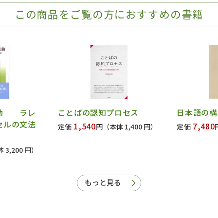
この商品をご覧の方におすすめの書籍
変動 ラレ
ことばの認知プロセス
日本語の構
セルの文法
1,540
7,480
定価
円
（本体 1,400 円）
定価
 3,200 円）
もっと見る