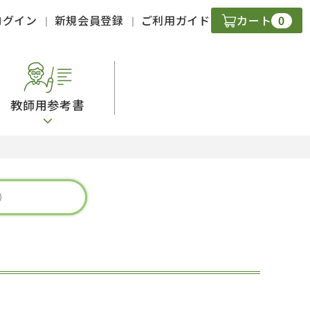
0
ログイン
新規会員登録
ご利用ガイド
カート
教師用参考書
・ＣＤ
現
字）
ニケーション
策
スキル