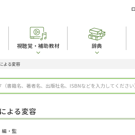
視聴覚・補助教材
辞典
による変容
ビジネスパーソン・研修生向け
コンピューター
漢字字典（辞典）
教室活動参考書
短期滞在者向け
カセットテープ
英語辞典
日本語概説
子ども向け
絵本・子ども向け補助
スペイン語辞典
語彙・意味
文法
図表
中国語辞典
文章・談話・表
発音・聴解
ポルトガル語辞典
表記
作文
ロシア語辞典
言語学
語彙・表現
国語辞典
日本語教育事情
表記（かな・漢
漢字・漢和辞典
異文化間コミュ
による変容
日本語能力試験対策
表現・用字用語辞典
言語の諸相
日本留学試験対
比較文化辞典
アカデミック・
大学入試対策
学校情報
編・監