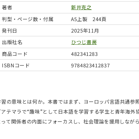
日本事情
定期刊行物
著者
新井克之
判型・ページ数・付属
A5上製 244頁
発刊日
2025年11月
出版社名
ひつじ書房
商品コード
482341283
ISBNコード
9784823412837
習の意味とは何か。本書ではまず、ヨーロッパ言語共通参照枠
アテマラで“趣味”として日本語を学習する学生と青年海外協
よって関係者の内面にフォーカスし、社会理論を援用しなが