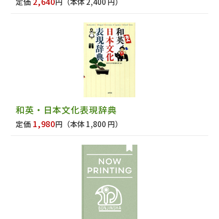
2,640
定価
円
（本体 2,400 円）
和英・日本文化表現辞典
1,980
定価
円
（本体 1,800 円）