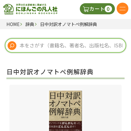
0
カート
HOME
辞典
日中対訳オノマトペ例解辞典
日本語の教科書
視聴覚・補助教材
辞典
日中対訳オノマトペ例解辞典
教師用参考書
新規
ご利