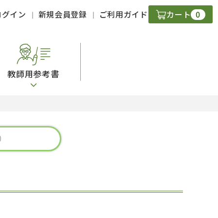
0
ログイン
新規会員登録
ご利用ガイド
カート
教師用参考書
・ＣＤ
現
字）
ニケーション
策
スキル