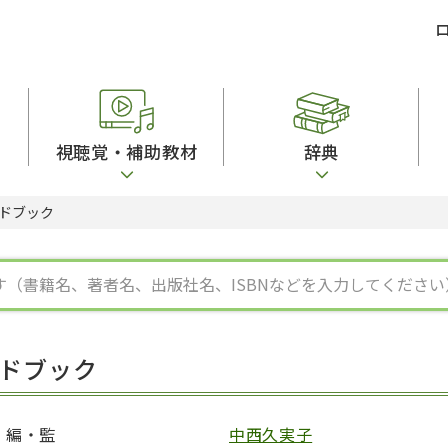
視聴覚・補助教材
辞典
ドブック
ビジネスパーソン・研修生向け
コンピューター
漢字字典（辞典）
教室活動参考書
短期滞在者向け
カセットテープ
英語辞典
日本語概説
子ども向け
絵本・子ども向け補助
スペイン語辞典
語彙・意味
文法
図表
中国語辞典
文章・談話・表
発音・聴解
ポルトガル語辞典
表記
作文
ロシア語辞典
言語学
語彙・表現
国語辞典
日本語教育事情
表記（かな・漢
漢字・漢和辞典
異文化間コミュ
ドブック
日本語能力試験対策
表現・用字用語辞典
言語の諸相
日本留学試験対
比較文化辞典
アカデミック・
大学入試対策
学校情報
編・監
中西久実子