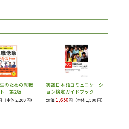
生のための就職
実践日本語コミュニケーシ
ト 第2版
ョン検定ガイドブック
1,650
円
（本体 2,200 円）
定価
円
（本体 1,500 円）