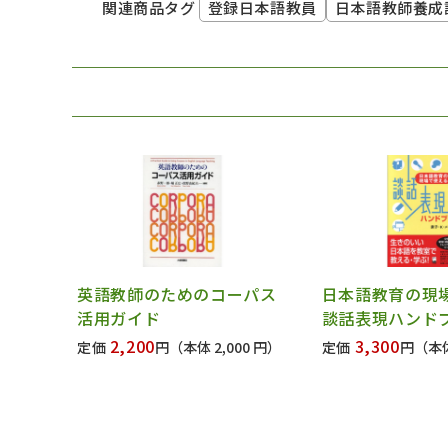
登録日本語教員
日本語教師養成
関連商品タグ
英語教師のためのコーパス
日本語教育の現
活用ガイド
談話表現ハンド
2,200
3,300
定価
円
（本体 2,000 円）
定価
円
（本体