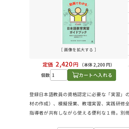
日本語学習関連副読本
［ 画像を拡大する ］
2,420
定価
円
（本体 2,200 円）
カートへ入れる
個数
登録日本語教員の資格認定に必要な「実習」
材の作成）、模擬授業、教壇実習、実践研修
指導者が共有しながら使える便利な１冊。別