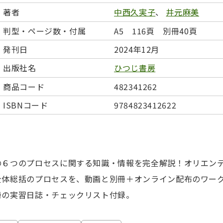
日本事情
定期刊行物
著者
中西久実子
、
井元麻美
判型・ページ数・付属
A5 116頁 別冊40頁
発刊日
2024年12月
出版社名
ひつじ書房
商品コード
482341262
ISBNコード
9784823412622
の６つのプロセスに関する知識・情報を完全解説！オリエン
全体総括のプロセスを、動画と別冊＋オンライン配布のワー
冊の実習日誌・チェックリスト付録。