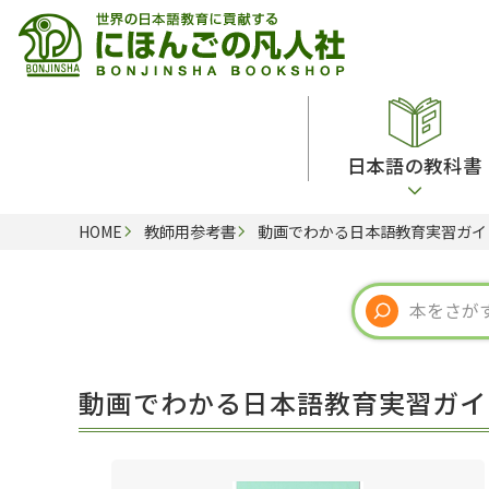
日本語の教科書
HOME
教師用参考書
動画でわかる日本語教育実習ガイ
総合教科書
ビデオ・ＤＶＤ
日本語学習辞典
日本語教授法
留学生向け専門分野
カード・ゲーム・絵教材
韓国語辞典
音声・音韻
読解
ドイツ語辞典
文法
会話
各国語辞典
試験対策
動画でわかる日本語教育実習ガイ
練習問題
語学・文法辞典
多言語社会・言語政策
各種試験対策
定期刊行物