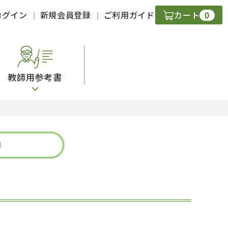
0
ログイン
新規会員登録
ご利用ガイド
カート
教師用参考書
・ＣＤ
現
字）
ニケーション
策
スキル