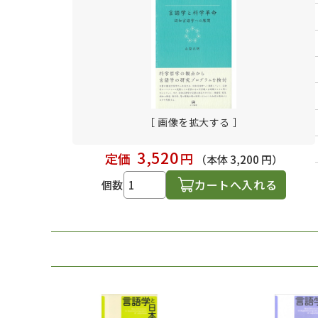
日本語学習関連副読本
［ 画像を拡大する ］
3,520
定価
円
（本体 3,200 円）
カートへ入れる
個数