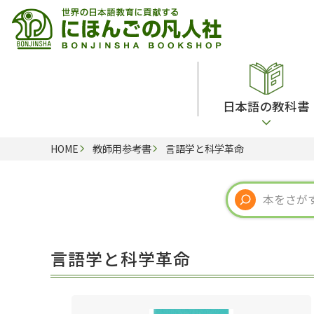
日本語の教科書
HOME
教師用参考書
言語学と科学革命
総合教科書
ビデオ・ＤＶＤ
日本語学習辞典
日本語教授法
留学生向け専門分野
カード・ゲーム・絵教材
韓国語辞典
音声・音韻
読解
ドイツ語辞典
文法
会話
各国語辞典
試験対策
言語学と科学革命
練習問題
語学・文法辞典
多言語社会・言語政策
各種試験対策
定期刊行物