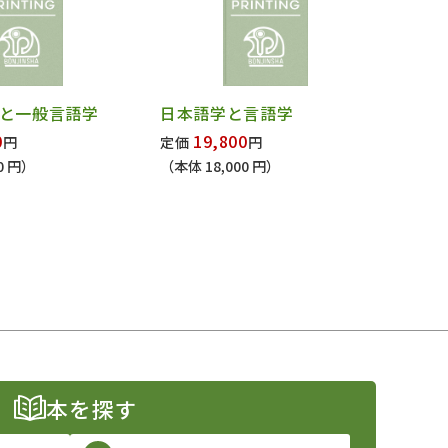
と一般言語学
日本語学と言語学
0
19,800
円
定価
円
0 円）
（本体 18,000 円）
本を探す