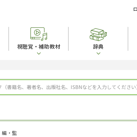
視聴覚・補助教材
辞典
ビジネスパーソン・研修生向け
コンピューター
漢字字典（辞典）
教室活動参考書
短期滞在者向け
カセットテープ
英語辞典
日本語概説
子ども向け
絵本・子ども向け補助
スペイン語辞典
語彙・意味
文法
図表
中国語辞典
文章・談話・表
発音・聴解
ポルトガル語辞典
表記
作文
ロシア語辞典
言語学
語彙・表現
国語辞典
日本語教育事情
表記（かな・漢
漢字・漢和辞典
異文化間コミュ
日本語能力試験対策
表現・用字用語辞典
言語の諸相
日本留学試験対
比較文化辞典
アカデミック・
大学入試対策
学校情報
編・監