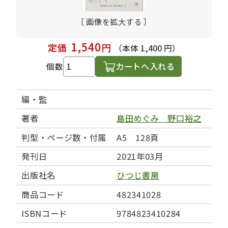
［ 画像を拡大する ］
1,540
定価
円
（本体 1,400 円）
カートへ入れる
個数
編・監
著者
島田めぐみ 野口裕之
判型・ページ数・付属
A5 128頁
発刊日
2021年03月
出版社名
ひつじ書房
商品コード
482341028
ISBNコード
9784823410284