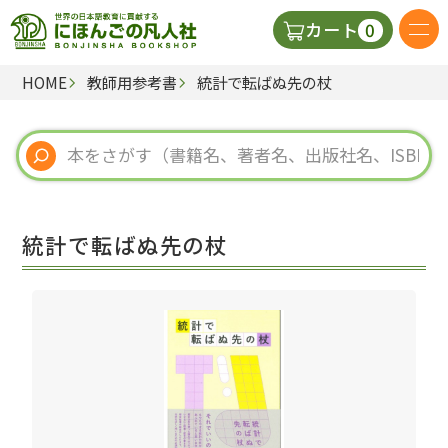
0
カート
HOME
教師用参考書
統計で転ばぬ先の杖
日本語の教科書
視聴覚・補助教材
辞典
統計で転ばぬ先の杖
教師用参考書
新規
ご利