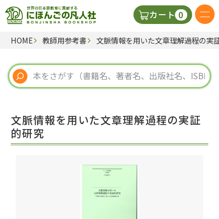
0
カート
HOME
教師用参考書
文脈情報を用いた文章理解過程の実
日本語の教科書
視聴覚・補助教材
辞典
文脈情報を用いた文章理解過程の実証
教師用参考書
的研究
新規
ご利