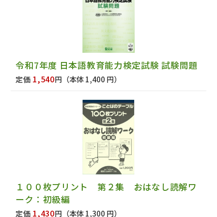
令和7年度 日本語教育能力検定試験 試験問題
1,540
定価
円
（本体 1,400 円）
１００枚プリント 第２集 おはなし読解ワ
ーク：初級編
1,430
定価
円
（本体 1,300 円）