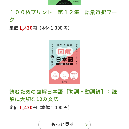
１００枚プリント 第１２集 語彙選択ワー
ク
1,430
定価
円
（本体 1,300 円）
読むための図解日本語［助詞・動詞編］：読
解に大切な12の文法
1,430
定価
円
（本体 1,300 円）
もっと見る