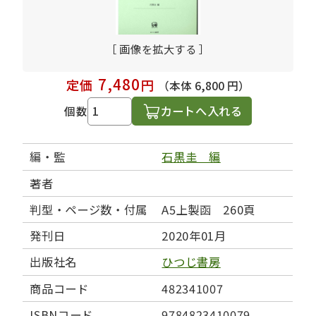
［ 画像を拡大する ］
7,480
定価
円
（本体 6,800 円）
カートへ入れる
個数
編・監
石黒圭 編
著者
判型・ページ数・付属
A5上製函 260頁
発刊日
2020年01月
出版社名
ひつじ書房
商品コード
482341007
ISBNコード
9784823410079