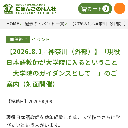
0
カート
HOME
過去のイベント 一覧
【2026.8.1／神奈川（
日本語の教科書
イベント
開催終了
視聴覚・補助教材
【2026.8.1／神奈川（外部）】「現役
辞典
日本語教師が大学院に入るということ
―大学院のガイダンスとして―」のご
教師用参考書
案内（対面開催）
新規
【投稿日】2026/06/09
ご利
現役日本語教師を数年経験した後、大学院でさらに学
びたいという人がいます。