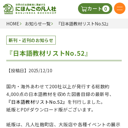
0
カート
HOME
お知らせ一覧
『日本語教材リストNo.52』
日本語の教科書
新刊・近刊のお知らせ
視聴覚・補助教材
『日本語教材リストNo.52』
辞典
【投稿日】2025/12/10
教師用参考書
国内・海外あわせて200社以上が発行する総数約
4,000点の日本語教材を収めた図書目録の最新号、
新規
『日本語教材リストNo.52』
を刊行しました。
紙版とPDFダウンロード版がございます。
ご利
紙版は、凡人社麹町店、大阪店や各種イベントの展示