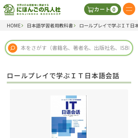
0
カート
HOME
日本語学習者用教科書
ロールプレイで学ぶＩＴ日
日本語の教科書
視聴覚・補助教材
辞典
ロールプレイで学ぶＩＴ日本語会話
教師用参考書
新規
ご利