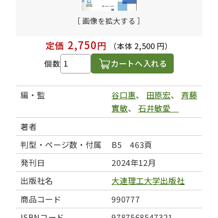
［ 画像を拡大する ］
2,750
定価
円
（本体 2,500 円）
カートへ入れる
個数
編・監
谷口惠
、
田原宏
、
斉藤
實敏
、
石井敏愛
著者
判型・ページ数・付属
B5 463頁
発刊日
2024年12月
出版社名
大連理工大学出版社
商品コード
990777
ISBNコード
9787568547321