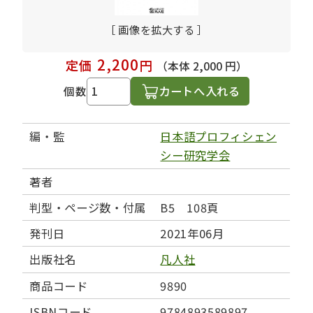
［ 画像を拡大する ］
2,200
定価
円
（本体 2,000 円）
カートへ入れる
個数
編・監
日本語プロフィシェン
シー研究学会
著者
判型・ページ数・付属
B5 108頁
発刊日
2021年06月
出版社名
凡人社
商品コード
9890
ISBNコード
9784893589897