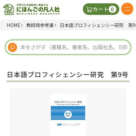
0
カート
HOME
教師用参考書
日本語プロフィシェンシー研究 第9
日本語の教科書
視聴覚・補助教材
辞典
日本語プロフィシェンシー研究 第9号
教師用参考書
新規
ご利