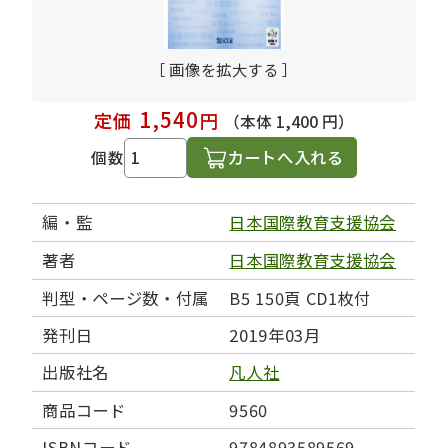
［ 画像を拡大する ］
1,540
定価
円
（本体 1,400 円）
カートへ入れる
個数
編・監
日本国際教育支援協会
著者
日本国際教育支援協会
判型・ページ数・付属
B5 150頁 CD1枚付
発刊日
2019年03月
出版社名
凡人社
商品コード
9560
ISBNコード
9784893589569