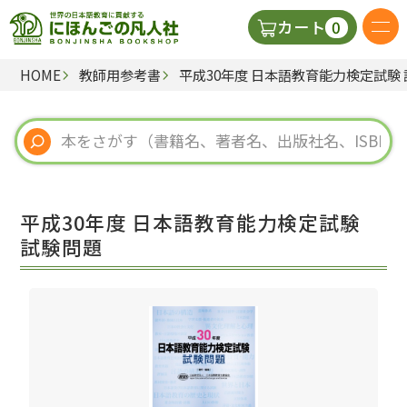
0
カート
HOME
教師用参考書
平成30年度 日本語教育能力検定試験
日本語の教科書
視聴覚・補助教材
辞典
平成30年度 日本語教育能力検定試験
教師用参考書
試験問題
新規
ご利