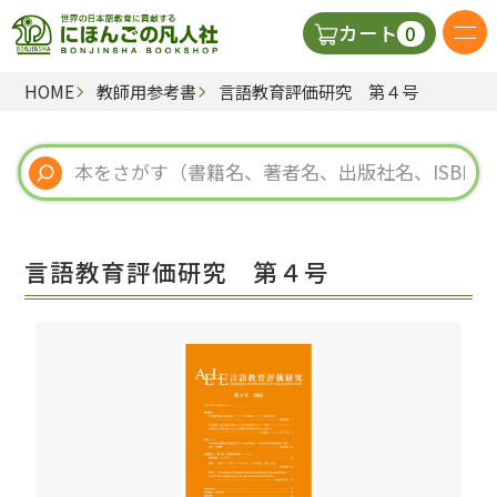
0
カート
HOME
教師用参考書
言語教育評価研究 第４号
日本語の教科書
視聴覚・補助教材
辞典
言語教育評価研究 第４号
教師用参考書
新規
ご利