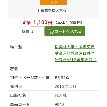
［ 画像を拡大する ］
1,100
定価
円
（本体 1,000 円）
カートへ入れる
個数
編・監
桜美林大学・国際交流
基金言語教育評価共同
研究所AELE編集委員会
著者
判型・ページ数・付属
B5 84頁
発刊日
2015年11月
出版社名
凡人社
商品コード
9040